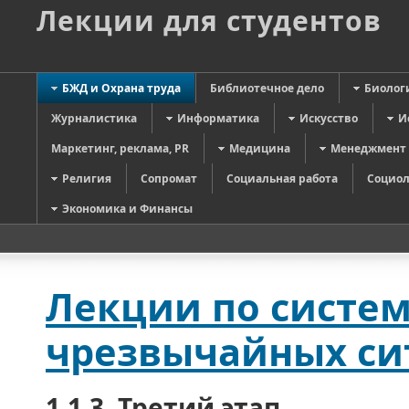
Лекции для студентов
БЖД и Охрана труда
Библиотечное дело
Биолог
Журналистика
Информатика
Искусство
И
Маркетинг, реклама, PR
Медицина
Менеджмент
Религия
Сопромат
Социальная работа
Социол
Экономика и Финансы
Лекции по систем
чрезвычайных сит
1.1.3. Третий этап.