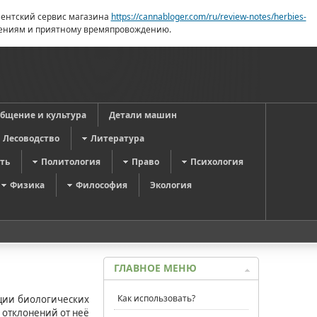
лиентский сервис магазина
https://cannabloger.com/ru/review-notes/herbies-
ошениям и приятному времяпровождению.
общение и культура
Детали машин
Лесоводство
Литература
ть
Политология
Право
Психология
Физика
Философия
Экология
ГЛАВНОЕ МЕНЮ
Как использовать?
яции биологических
 отклонений от неё