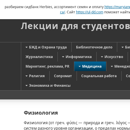
разбираем сидбанк Herbies, ассортимент семян и оплату
https://maryja
ca/
. Сайт
https://ul-dd.com
поможет найти
Лекции для студенто
БЖД и Охрана труда
Библиотечное дело
Би
Журналистика
Информатика
Искусство
Маркетинг, реклама, PR
Медицина
Менедж
Религия
Сопромат
Социальная работа
С
Экономика и Финансы
Физиология
Физиология (от греч. φύσις — природа и греч. λόγος
систем разного уровня организации, о пределах нормы