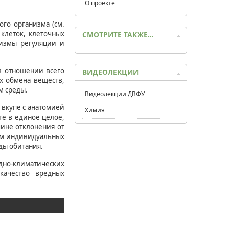
О проекте
го организма (см.
клеток, клеточных
СМОТРИТЕ ТАКЖЕ…
низмы регуляции и
в отношении всего
ВИДЕОЛЕКЦИИ
ах обмена веществ,
м среды.
Видеолекции ДВФУ
вкупе с анатомией
Химия
те в единое целое,
чине отклонения от
том индивидуальных
ды обитания.
дно-климатических
качество вредных