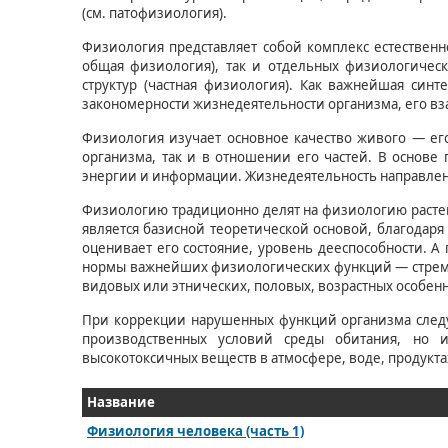
(см. патофизиология).
Физиология представляет собой комплекс естественн
общая физиология), так и отдельных физиологически
структур (частная физиология). Как важнейшая син
закономерности жизнедеятельности организма, его в
Физиология изучает основное качество живого — его
организма, так и в отношении его частей. В основе
энергии и информации. Жизнедеятельность направлена
Физиологию традиционно делят на физиологию расте
является базисной теоретической основой, благодаря
оценивает его состояние, уровень дееспособности. А
нормы важнейших физиологических функций — стремит
видовых или этнических, половых, возрастных особенн
При коррекции нарушенных функций организма следу
производственных условий среды обитания, но и
высокотоксичных веществ в атмосфере, воде, продукта
Название
Физиология человека (часть 1)