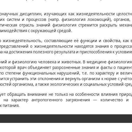
онаучных дисциплин, изучающих как жизнедеятельности целостно
х систем и процессов (напр. физиология локомоций), органов, 
тетическая отрасль знаний физиология стремится раскрыть меха
заимодействия с окружающей средой.
 жизнедеятельность, составляющие её функции и свойства, как 
 представлений о жизнедеятельности находятся знания о процесс
 на достижения полезного результата и приспособления к условия
ний и физиологию человека и животных. В медицине физиология 
 которой врач объединяет разрозненные знания и факты о пациен
 по степени функциональных нарушений, т.е. по характеру и вели
ся устранить эти отклонения и вернуть организм к норме с учё
остей организма, а также экологических и социальных условий сре
ет обращать внимание не только на особенности влияния приро
 на характер антропогенного загрязнения — количество и 
х питания.