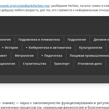
neseeds.org/ru/seedbank/herbies-ma/
. разбираем Herbies, каталог семян и к
 девушку любого возраста, для тех, кто стремится к неформальным отн
в
ология
Гидравлика и пневматика
Гидрология
Деловое 
История
Кибернетика и автоматика
Культурология
мент
Метрология
Педагогика
Пищевая промышленнос
оциология
Строительство
Транспорт
Уголовное дело
 — знание) — наука о закономерностях функционирования и регул
 жизненных процессов (см. нормальная физиология) и болезненных