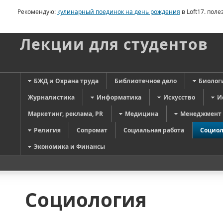
Рекомендую:
кулинарный поединок на день рождения
в Loft17. пол
Лекции для студентов
БЖД и Охрана труда
Библиотечное дело
Биолог
Журналистика
Информатика
Искусство
И
Маркетинг, реклама, PR
Медицина
Менеджмент
Религия
Сопромат
Социальная работа
Социол
Экономика и Финансы
Социология