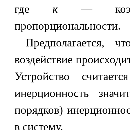
где
к
— коэффи
пропорциональности.
Предполагается, ч
воздействие происходит
Устройство считаетс
инерционность значи
порядков) инерционнос
в систему.