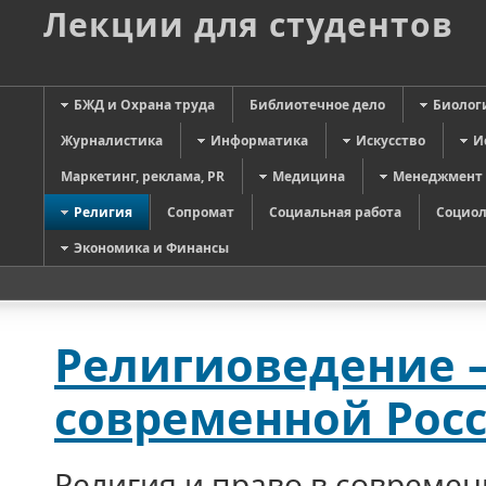
Лекции для студентов
БЖД и Охрана труда
Библиотечное дело
Биолог
Журналистика
Информатика
Искусство
И
Маркетинг, реклама, PR
Медицина
Менеджмент
Религия
Сопромат
Социальная работа
Социол
Экономика и Финансы
Религиоведение —
современной Рос
Религия и право в совреме