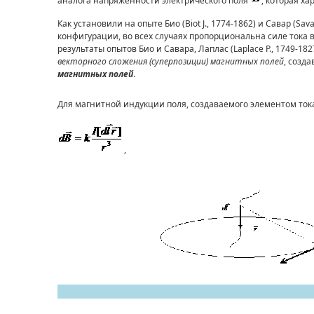
аналога напряженности электрического поля
, которая х
Как установили на опыте Био (Biot J., 1774-1862) и Савар (S
конфигурации, во всех случаях пропорциональна силе тока 
результаты опытов Био и Савара, Лаплас (Laplace P., 1749-18
векторного сложения
(суперпозиции) магнитных полей
, созд
магнитных полей
.
Для магнитной индукции поля, создаваемого элементом то
,