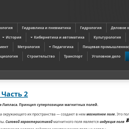
в
ология
Гидравлика и пневматика
Гидрология
Деловое 
История
Кибернетика и автоматика
Культурология
мент
Метрология
Педагогика
Пищевая промышленнос
оциология
Строительство
Транспорт
Уголовное дело
 Часть 2
ра-Лапласа. Принцип суперпозиции магнитных полей.
ва окружающего их пространства — создают в нем
магнитное поле
.
Это пол
лы.
Силовой характеристикой
магнитного поля является
индукция поля