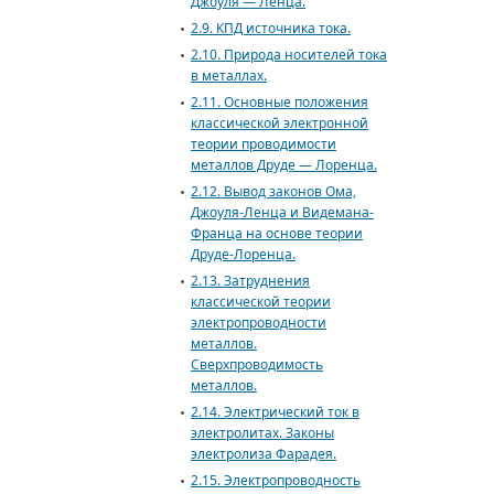
Джоуля — Ленца.
2.9. КПД источника тока.
2.10. Природа носителей тока
в металлах.
2.11. Основные положения
классической электронной
теории проводимости
металлов Друде — Лоренца.
2.12. Вывод законов Ома,
Джоуля-Ленца и Видемана-
Франца на основе теории
Друде-Лоренца.
2.13. Затруднения
классической теории
электропроводности
металлов.
Сверхпроводимость
металлов.
2.14. Электрический ток в
электролитах. Законы
электролиза Фарадея.
2.15. Электропроводность