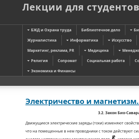
Лекции для студенто
БЖД и Охрана труда
Библиотечное дело
Би
Журналистика
Информатика
Искусство
Маркетинг, реклама, PR
Медицина
Менедж
Религия
Сопромат
Социальная работа
С
Экономика и Финансы
Электричество и магнетизм.
3.2. Закон Био-Сава
Движущиеся электрические заряды (токи) изменяют свойст
что на помещенные в нем проводники с током действуют си