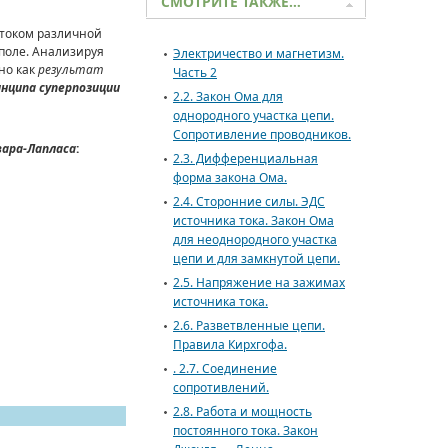
СМОТРИТЕ ТАКЖЕ…
с током различной
 поле. Анализируя
Электричество и магнетизм.
но как
результат
Часть 2
нципа суперпозиции
2.2. Закон Ома для
однородного участка цепи.
Сопротивление проводников.
вара-Лапласа
:
2.3. Дифференциальная
форма закона Ома.
2.4. Сторонние силы. ЭДС
источника тока. Закон Ома
для неоднородного участка
цепи и для замкнутой цепи.
2.5. Напряжение на зажимах
источника тока.
2.6. Разветвленные цепи.
Правила Кирхгофа.
. 2.7. Соединение
сопротивлений.
2.8. Работа и мощность
постоянного тока. Закон