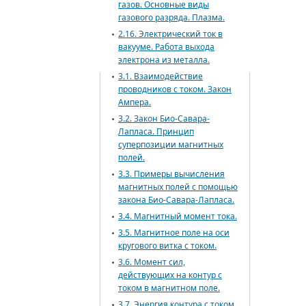
газов. Основные виды
газового разряда. Плазма.
2.16. Электрический ток в
вакууме. Работа выхода
электрона из металла.
3.1. Взаимодействие
проводников с током. Закон
Ампера.
3.2. Закон Био-Савара-
Лапласа. Принцип
суперпозиции магнитных
полей.
3.3. Примеры вычисления
магнитных полей с помощью
закона Био-Савара-Лапласа.
3.4. Магнитный момент тока.
3.5. Магнитное поле на оси
кругового витка с током.
3.6. Момент сил,
действующих на контур с
током в магнитном поле.
3.7. Энергия контура с током