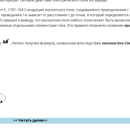
арактеризует силовое действие электрического поля на заряды.
avart F., 1791-1841) индукция магнитного поля, создаваемого проводниками 
в проводнике
I
и зависит от расстояния
r
до точки, в которой определяется
27) пришел к выводу, что
магнитное поле любого тока
может быть вычисле
аваемых отдельными элементами тока. Это правило получило название
при
ка
, Лаплас получил формулу, названную впоследствии
законом Био-Са
<< Читать далее>>