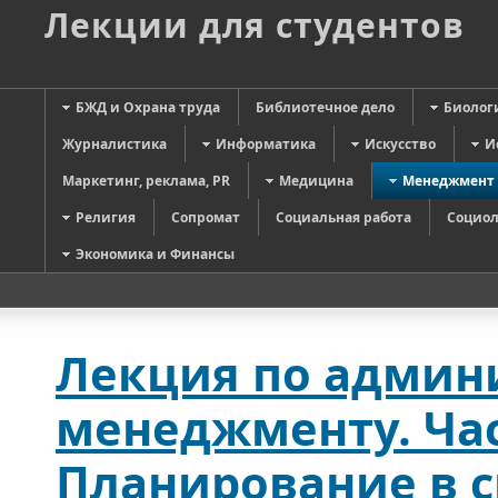
Лекции для студентов
БЖД и Охрана труда
Библиотечное дело
Биолог
Журналистика
Информатика
Искусство
И
Маркетинг, реклама, PR
Медицина
Менеджмент
Религия
Сопромат
Социальная работа
Социол
Экономика и Финансы
Лекция по админ
менеджменту. Част
Планирование в 