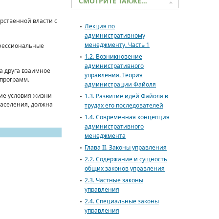
СМОТРИТЕ ТАКЖЕ…
рственной власти с
Лекция по
административному
менеджменту. Часть 1
офессиональные
1.2. Возникновение
административного
а друга взаимное
управления. Теория
 программ.
администрации Файоля
ие условия жизни
1.3. Развитие идей Файоля в
а­селения, должна
трудах его последователей
1.4. Современная концепция
административного
менеджмента
Глава II. Законы управления
2.2. Содержание и сущность
общих законов управления
2.3. Частные законы
управления
2.4. Специальные законы
управления