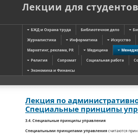
Лекции для студенто
БЖД и Охрана труда
Библиотечное дело
Би
Журналистика
Информатика
Искусство
Маркетинг, реклама, PR
Медицина
Менедж
Религия
Сопромат
Социальная работа
С
Экономика и Финансы
Лекция по административном
Специальные принципы упр
3.4. Специальные принципы управления
Специальными принципами управления
считаются прин