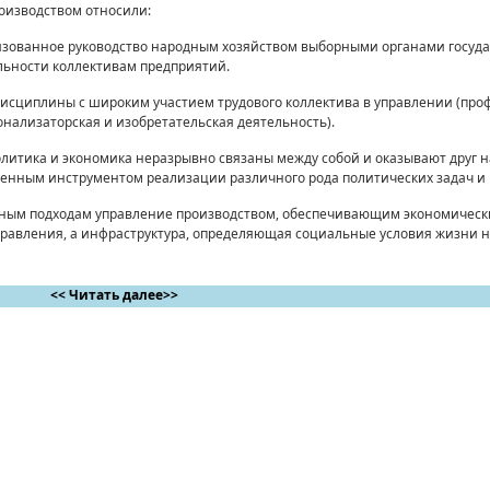
из­водством относили:
зованное руководство народным хозяйством выборны­ми органами госуда
льности коллективам предприятий.
 дисциплины с широким участием трудового коллектива в управлении (пр
онализаторская и изоб­ретательская деятельность).
Политика и экономика неразрывно связаны между собой и оказывают друг н
твенным инструментом реализации различного рода политических задач и
занным подходам управление производством, обеспечивающим экономическ
правления, а инфра­структура, определяющая социальные условия жизни н
<< Читать далее>>