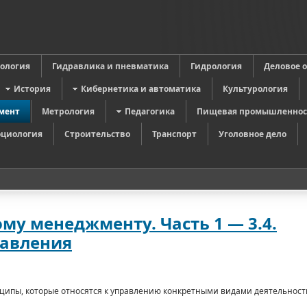
в
ология
Гидравлика и пневматика
Гидрология
Деловое 
История
Кибернетика и автоматика
Культурология
мент
Метрология
Педагогика
Пищевая промышленнос
оциология
Строительство
Транспорт
Уголовное дело
у менеджменту. Часть 1 — 3.4.
авления
­ципы, которые относятся к управлению конкретными вида­ми деятельност