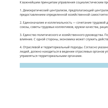
К важ­нейшим принципам управления социалистическим про
1. Демократический централизм, предполагающий цент­рали
предоставлением оп­ределенной хозяйственной самостояте
2. Единоначалие и коллегиальность — сочетание трудо­вой
союзы, советы трудовых коллективов, кружки качества, раци
3. Единство политического и хозяйственного руководства. 
влияние. С одной сторо­ны, экономика может служить дейс
4. Отраслевой и территориальный подходы. Согласно ука­
людей, должно нахо­диться в ведении отраслевых органов у
управляться территориальными органами.