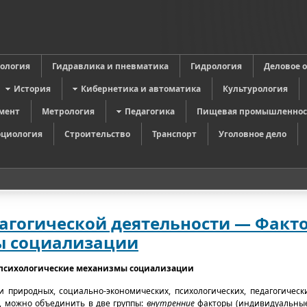
в
ология
Гидравлика и пневматика
Гидрология
Деловое 
История
Кибернетика и автоматика
Культурология
мент
Метрология
Педагогика
Пищевая промышленнос
оциология
Строительство
Транспорт
Уголовное дело
агогической деятельности — Факт
ы социализации
психологические механизмы социализации
 природных, социально-экономических, психологических, педагогическ
 можно объединить в две группы:
внутренние
факторы (индивидуальные,