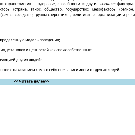
х характеристик — здоровье, способности и другие
внешние
факторы.
торы (страна, этнос, общество, государство); мезофакторы (регион
(семья, соседство, группы сверстников, религиозные организации и рел
определенную модель поведения;
я, установок и ценностей как своих собственных;
реакцией других людей;
нное с наказанием самого себя вне зависимости от других людей.
<< Читать далее>>