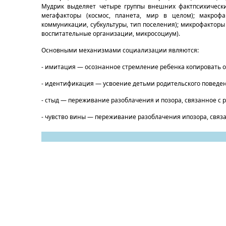
Мудрик выделяет четыре группы внешних фактпсихически
мегафакторы (космос, планета, мир в целом); макрофак
коммуникации, субкультуры, тип поселения); микрофакторы 
воспитательные организации, микросоциум).
Основными механизмами социализации являются:
- имитация — осознанное стремление ребенка копировать 
- идентификация — усвоение детьми родительского поведени
- стыд — переживание разоблачения и позора, связанное с 
- чувство вины — переживание разоблачения ипозора, связа