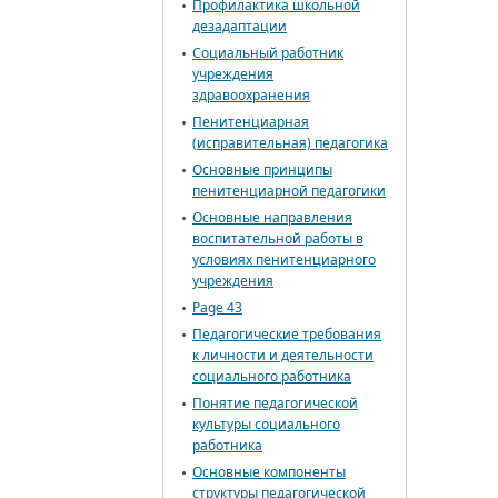
Профилактика школьной
дезадаптации
Социальный работник
учреждения
здравоохранения
Пенитенциарная
(исправительная) педагогика
Основные принципы
пенитенциарной педагогики
Основные направления
воспитательной работы в
условиях пенитенциарного
учреждения
Page 43
Педагогические требования
к личности и деятельности
социального работника
Понятие педагогической
культуры социального
работника
Основные компоненты
структуры педагогической