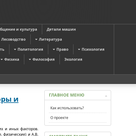
общение и культура
Детали машин
Лесоводство
Литература
ть
Политология
Право
Психология
Физика
Философия
Экология
ГЛАВНОЕ МЕНЮ
оры и
Как использовать?
О проекте
их и иных факторов.
 физические) и А.В.