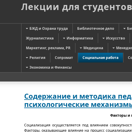
Лекции для студенто
БЖД и Охрана труда
Библиотечное дело
Би
Журналистика
Информатика
Искусство
Маркетинг, реклама, PR
Медицина
Менедж
Религия
Сопромат
Социальная работа
С
Экономика и Финансы
Содержание и методика пед
психологические механизм
Факторы и 
Социализация осуществляется под влиянием совокупности
Факторы, оказывающие влияние на процесс социализации,