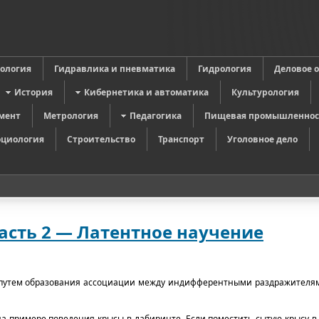
в
ология
Гидравлика и пневматика
Гидрология
Деловое 
История
Кибернетика и автоматика
Культурология
мент
Метрология
Педагогика
Пищевая промышленнос
оциология
Строительство
Транспорт
Уголовное дело
асть 2 — Латентное научение
т путем образования ассоциации между индифферентными раздражителя
а примере поведения крысы в лабиринте. Если поместить сытую крысу в 