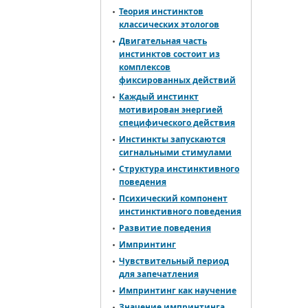
Теория инстинктов
классических этологов
Двигательная часть
инстинктов состоит из
комплексов
фиксированных действий
Каждый инстинкт
мотивирован энергией
специфического действия
Инстинкты запускаются
сигнальными стимулами
Структура инстинктивного
поведения
Психический компонент
инстинктивного поведения
Развитие поведения
Импринтинг
Чувствительный период
для запечатления
Импринтинг как научение
Значение импринтинга