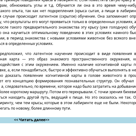
орам, обнюхивать углы и т.д. Обучается ли она в это время чему-ниб
кого опыта, так как нет подкрепления (крыса сытая, а пищи в лабирин
том случае происходит латентное (скрытое) обучение. Она запоминает о
, что результаты его могут проявиться только в определенных условиях, а
после такого предварительного знакомства эту крысу (уже голодную) об
то она научиться оптимальному поведению в этих условиях намного быс
ами, в период знакомства с новыми условиями животное без всякого вн
ся в определенных условиях.
редположил, что латентное научение происходит в виде появления в
вная карта — это образ знакомого пространственного окружения, к
модействия с этим окружением. Именно наличие когнитивной карты п
е, а, если понадобиться, быстро и эффективно обучаться выполнять в н
но доказать появление когнитивной карты в голове животного в про
ает его концепцию формирования познавательных структур. Он обучал 
, а, следовательно, по времени, которое надо было затратить на добывани
иболее короткому маршруту. Потом его перекрывали. С точки зрения бихев
ся находить другой путь, ведущий к пище. Но это оказалось не так. 
ринту, чем тем крысы, которые в этом лабиринте еще не были. Некотор
бегать по новому, более длинному пути.
<< Читать далее>>