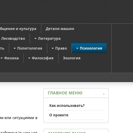
общение и культура
Детали машин
Лесоводство
Литература
ть
Политология
Право
Психология
Физика
Философия
Экология
ГЛАВНОЕ МЕНЮ
Как использовать?
О проекте
ми или ситуациями в
лабиринт (в нем нет