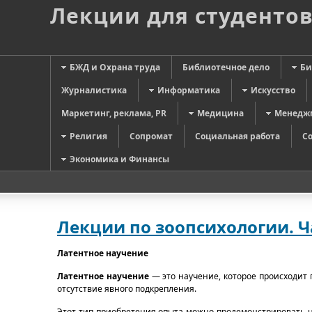
Лекции для студенто
БЖД и Охрана труда
Библиотечное дело
Би
Журналистика
Информатика
Искусство
Маркетинг, реклама, PR
Медицина
Менедж
Религия
Сопромат
Социальная работа
С
Экономика и Финансы
Лекции по зоопсихологии. Ч
Латентное научение
Латентное научение
— это научение, которое происходи
отсутствие явного подкрепления.
Этот тип приобретения опыта можно продемонстрировать н