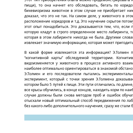
пищи), то она начнет его обследовать, бегать по корид
бихевиоризма животное в этом случае не приобретает ника
доказал, что это не так. На самом деле, у животного в э
расположение коридоров и т.д. Это научение скрытое потому
этот опыт понадобиться. Это доказывается тем, что, если 
которую кладут в строго определенное место лабиринта, 
которая в этом лабиринте никогда не была. Другими слов
извлекает значимую информацию, которая может пригодить
В какой форме извлекается эта информация? Э.Толмен п
“когнитивной карты” обследуемой территории. Когнити
видоизменяется у животного в процессе активного взаи
наиболее оптимально ориентироваться в знакомой обстановк
Э.Толмен и его последователи пытались эксперименталь
эксперимент, который с точки зрения Э.Толмена доказыв
котором было 5 путей к пище. Эти пути отличались по длине
все крысы обучились, в конце концов, находить корм по на
случае должны были снова методом проб и ошибок обучать
отыскали новый оптимальный способ передвижения по лаби
без какого-либо дополнительного научения, сразу же стали 