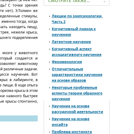
СМОТРИТЕ ТАКЖЕ…
удь? С точки зрения
те нет). Э.Толмен же
пределенные стимулы,
Лекции по зоопсихологии.
 именно тогда, когда
Часть 2
учать находить пищу,
Когнитивный подход к
трее, нежели крыса,
научению
ешнего подкрепления
Латентное научение
Когнитивный аспект
 мозге у животного
ассоциативного научения
оторый создается и
Феноменология
озволяет животному
ей различные задачи.
Отличительные
цессе научения. Вот
характеристики научения
крыс в лабиринте, в
на основе образов
е пищи. В ходе опыта
Некоторые проблемные
иоризма крысы в этом
аспекты теории образного
Они намного быстрее
научения
ые крысы спонтанно,
Научение на основе
рассудочной деятельности
Научение на основе
инсайта
Проблема инстинкта