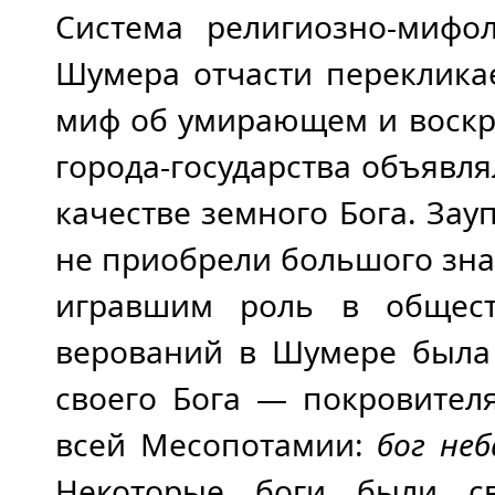
Система религиозно-мифол
Шумера отчасти перекликае
миф об умирающем и воскр
города-государства объявл
качестве земного Бога. Зау
не приобрели большого зна
игравшим роль в общест
верований в Шумере была
своего Бога — покровител
всей Месопотамии:
бог неб
Некоторые боги были с