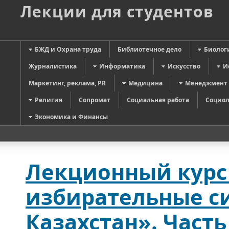
Лекции для студентов
БЖД и Охрана труда
Библиотечное дело
Биолог
Журналистика
Информатика
Искусство
И
Маркетинг, реклама, PR
Медицина
Менеджмент
Религия
Сопромат
Социальная работа
Социол
Экономика и Финансы
Лекционный курс
избирательные с
Казахстан». Часть