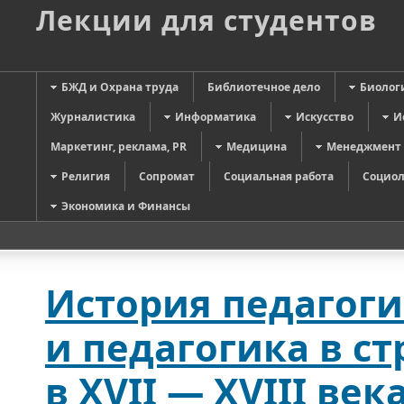
Лекции для студентов
БЖД и Охрана труда
Библиотечное дело
Биолог
Журналистика
Информатика
Искусство
И
Маркетинг, реклама, PR
Медицина
Менеджмент
Религия
Сопромат
Социальная работа
Социол
Экономика и Финансы
История педагог
и педагогика в с
в XVII — XVIII век