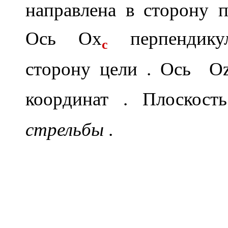
направлена в сторону 
Ось Ox
перпендику
c
сторону цели . Ось
O
координат . Плоскос
стрельбы
.