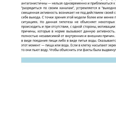
антагонистичны — нельзя одновременно и приближаться к о
“разрядиться по своим каналам”, устремляется в “выходн
смещенная активность возникает не под действием своей с
себе выхода. С точки зрения этой модели более или менее
ситуациях. Но данная гипотеза не объясняет некоторых
происходить и при отсутствии, с одной стороны, мотивации
причины, которые в норме вызывают данную активность. 
полностью независимой от внутренних и внешних причин. 
в виде поедания пищи либо в виде питья воды. Оказывается,
этот момент — пища или вода. Если в клетку насыпают зерен
то они пьют воду. Чтобы объяснить эти факты была выдвину