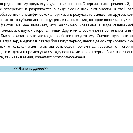
пределенному предмету и удаляться от него. Энергия этих стремлений,
ое отверстие” и разряжается в виде смещенной активности. В этой гип
обственной специфической энергии, а в результате смещения другой, ко
 понятно то субъективное ощущение напряжения, которое возникает у че
 фактов. Из нее вытекает, что, например, клевание в виде смещенн
 голода, а, с другой стороны, пищи. Другими словами для нее не важны 
Было показано, что часто дело обстоит по-другому. Смещенную активн
Например, индюки в разгар боя могут периодически демонстрировать с
 что то, какая именно активность будет проявляться, зависит от того, ч
, то индюки в промежутках между схватками клюют зерна. Если в клетку с
та, так называемая,
гипотеза растормаживания
.
<< Читать далее>>