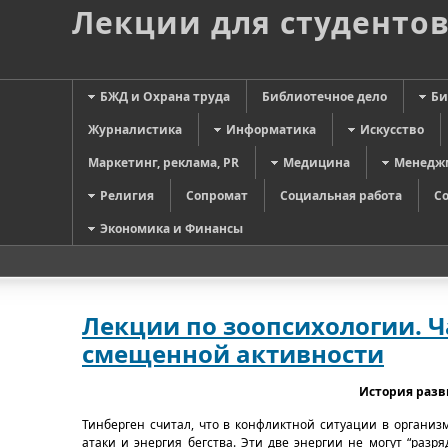
Лекции для студенто
БЖД и Охрана труда
Библиотечное дело
Би
Журналистика
Информатика
Искусство
Маркетинг, реклама, PR
Медицина
Менедж
Религия
Сопромат
Социальная работа
С
Экономика и Финансы
Лекции по зоопсихологии. Ч
смещенной активности
История разв
Тинберген считал, что в конфликтной ситуации в организ
атаки и энергия бегства. Эти две энергии не могут “раз