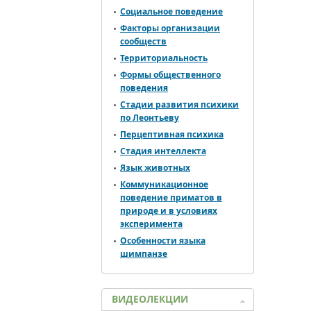
Социальное поведение
Факторы организации
сообществ
Территориальность
Формы общественного
поведения
Стадии развития психики
по Леонтьеву
Перцептивная психика
Стадия интеллекта
Язык животных
Коммуникационное
поведение приматов в
природе и в условиях
эксперимента
Особенности языка
шимпанзе
ВИДЕОЛЕКЦИИ