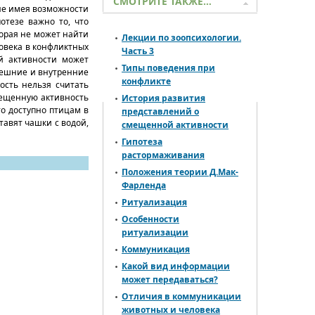
СМОТРИТЕ ТАКЖЕ…
 не имея возможности
отезе важно то, что
торая не может найти
Лекции по зоопсихологии.
ловека в конфликтных
Часть 3
ой активности может
Типы поведения при
внешние и внутренние
конфликте
ость нельзя считать
мещенную активность
История развития
то доступно птицам в
представлений о
тавят чашки с водой,
смещенной активности
Гипотеза
растормаживания
Положения теории Д.Мак-
Фарленда
Ритуализация
Особенности
ритуализации
Коммуникация
Какой вид информации
может передаваться?
Отличия в коммуникации
животных и человека