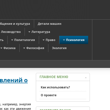
общение и культура
Детали машин
Лесоводство
Литература
ть
Политология
Право
Психология
Физика
Философия
Экология
ГЛАВНОЕ МЕНЮ
авлений о
Как использовать?
О проекте
, например, энергия
ак как эти движения