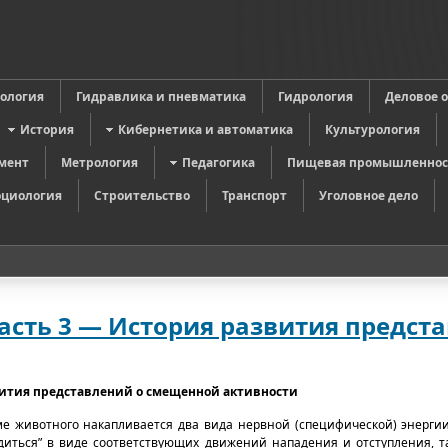
в
ология
Гидравлика и пневматика
Гидрология
Деловое 
История
Кибернетика и автоматика
Культурология
мент
Метрология
Педагогика
Пищевая промышленнос
оциология
Строительство
Транспорт
Уголовное дело
асть 3 — История развития предст
ития представлений о смещенной активности
ме животного накапливается два вида нервной (специфической) энергии
рядиться” в виде соответствующих движений нападения и отступления, т