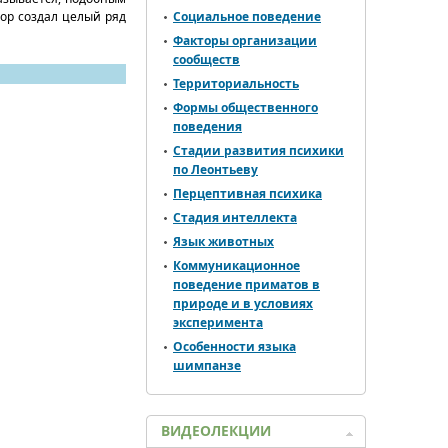
бор создал целый ряд
Социальное поведение
Факторы организации
сообществ
Территориальность
Формы общественного
поведения
Стадии развития психики
по Леонтьеву
Перцептивная психика
Стадия интеллекта
Язык животных
Коммуникационное
поведение приматов в
природе и в условиях
эксперимента
Особенности языка
шимпанзе
ВИДЕОЛЕКЦИИ