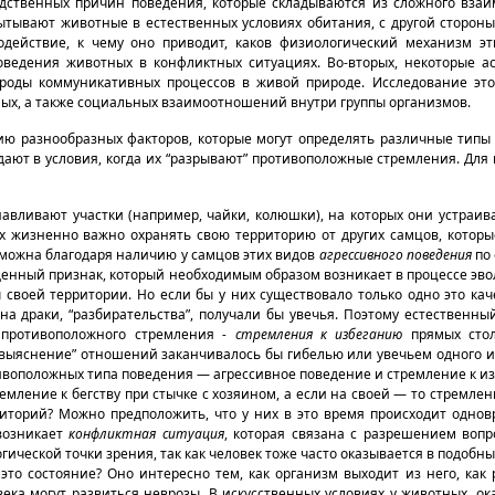
едственных причин поведения, которые складываются из сложного взаи
ытывают животные в естественных условиях обитания, с другой стороны
одействие, к чему оно приводит, каков физиологический механизм э
оведения животных в конфликтных ситуациях. Во-вторых, некоторые а
оды коммуникативных процессов в живой природе. Исследование эт
ых, а также социальных взаимоотношений внутри группы организмов.
 разнообразных факторов, которые могут определять различные типы 
адают в условия, когда их “разрывают” противоположные стремления. Дл
вливают участки (например, чайки, колюшки), на которых они устраива
х жизненно важно охранять свою территорию от других самцов, которы
зможна благодаря наличию у самцов этих видов
агрессивного поведения
по 
денный признак, который необходимым образом возникает в процессе эво
своей территории. Но если бы у них существовало только одно это кач
 драки, “разбирательства”, получали бы увечья. Поэтому естественный
ю противоположного стремления
- стремления к избеганию
прямых стол
“выяснение” отношений заканчивалось бы гибелью или увечьем одного из
ивоположных типа поведения — агрессивное поведение и стремление к и
емление к бегству при стычке с хозяином, а если на своей — то стремлени
риторий? Можно предположить, что у них в это время происходит одно
возникает
конфликтная ситуация
, которая связана с разрешением воп
гической точки зрения, так как человек тоже часто оказывается в подобны
это состояние? Оно интересно тем, как организм выходит из него, как
ека могут развиться неврозы. В искусственных условиях у животных, о