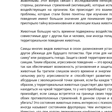
животными
. Этот вопрос связан с исследованием непоср
стороны, различных стремлений (мотиваций), которые исп
воздействующих на организм. Как происходит это взаим
проблемы, которые стали более понятны при изучении п
поведения имеют большое значение для понимания прир
приоткрыло тайну возникновения и эволюции языка животн
Животные большую часть времени подвержены воздействию
совместимые друг с другом. Как и человек, они иногда поп
территориальное поведение животных.
Самцы многих видов животных в сезон размножения устана
другое убежище для будущего потомства. При этом для ни
самку” или разрушить гнездо. Защита своей территории во
самцам. Таким образом, агрессивное поведение — это врож
так как обеспечивает возможность установления и защиты 
животные бы тратили слишком много времени и энергии на
сильному росту агрессивности и способствует развити
абсурдным с эволюционной точки зрения, если бы каждое 
образом, у территориальных животных существует два прот
находиться на чужой территории, то у него преобладает стр
произойдет, если самцы встретятся на границе своих тер
обоих противоположных стремлений. В данном случае и 
убегать? Это состояние животных очень интересно с психоло
иногда называют состоянием
фрустрации
. Чем интересно 
Известно, что при долгом переживании конфликтов у челов