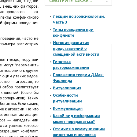
СМОТРИТЕ ТАКЖЕ…
модействия, с одной
, внешних факторов,
тих процессов — вот
Лекции по зоопсихологии.
спекты конфликтного
Часть 3
ой формы поведения
Типы поведения при
конфликте
поведения, часто не
История развития
я примера рассмотрим
представлений о
смещенной активности
ют гнездо, нору или
Гипотеза
е могут “переманить
растормаживания
отношению к другим
Положения теории Д.Мак-
люции у таких видов,
Фарленда
ество — агрессия, то
 отбор препятствует
Ритуализация
кновений (было бы
Особенности
 соперников). Таким
ритуализации
збеганию. Если самец
Коммуникация
е к агрессии. Но что
временная активация
Какой вид информации
роса — нападать или
может передаваться?
х ситуациях, которые
Отличия в коммуникации
 разрешает конфликт.
животных и человека
казывается, подобным