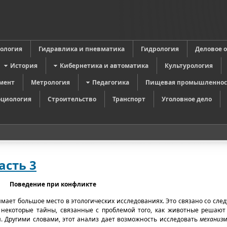
в
ология
Гидравлика и пневматика
Гидрология
Деловое 
История
Кибернетика и автоматика
Культурология
мент
Метрология
Педагогика
Пищевая промышленнос
оциология
Строительство
Транспорт
Уголовное дело
асть 3
Поведение при конфликте
мает большое место в этологических исследованиях. Это связано со сл
 некоторые тайны, связанные с проблемой того, как животные решают 
и. Другими словами, этот анализ дает возможность исследовать
механиз