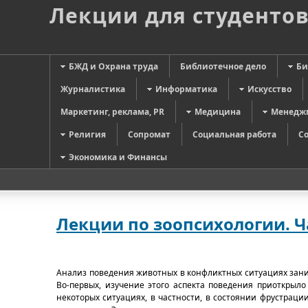
Лекции для студенто
БЖД и Охрана труда
Библиотечное дело
Би
Журналистика
Информатика
Искусство
Маркетинг, реклама, PR
Медицина
Менедж
Религия
Сопромат
Социальная работа
С
Экономика и Финансы
Лекции по зоопсихологии. Ч
Анализ поведения животных в конфликтных ситуациях зани
Во-первых, изучение этого аспекта поведения приоткрыло
некоторых ситуациях, в частности, в состоянии фрустраци