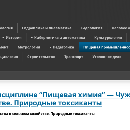
в
ология
Гидравлика и пневматика
Гидрология
Деловое 
История
Кибернетика и автоматика
Культурология
мент
Метрология
Педагогика
Пищевая промышленнос
оциология
Строительство
Транспорт
Уголовное дело
исциплине “Пищевая химия” — Чу
тве. Природные токсиканты
тва в сельском хозяйстве. Природные токсиканты