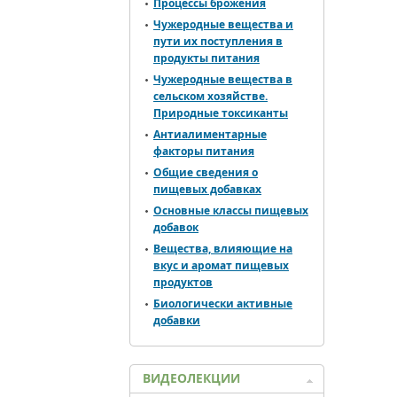
Процессы брожения
Чужеродные вещества и
пути их поступления в
продукты питания
Чужеродные вещества в
сельском хозяйстве.
Природные токсиканты
Антиалиментарные
факторы питания
Общие сведения о
пищевых добавках
Основные классы пищевых
добавок
Вещества, влияющие на
вкус и аромат пищевых
продуктов
Биологически активные
добавки
ВИДЕОЛЕКЦИИ