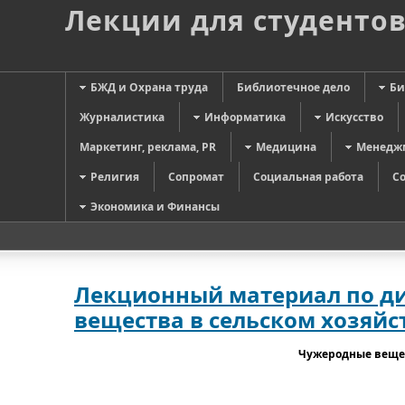
Лекции для студенто
БЖД и Охрана труда
Библиотечное дело
Би
Журналистика
Информатика
Искусство
Маркетинг, реклама, PR
Медицина
Менедж
Религия
Сопромат
Социальная работа
С
Экономика и Финансы
Лекционный материал по д
вещества в сельском хозяйс
Чужеродные вещес