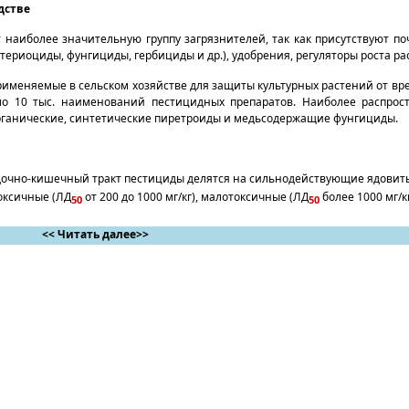
дстве
наибо­лее значительную группу загрязнителей, так как присутствуют п
ктериоциды, фунгициды, гербициды и др.), удобрения, регуляторы роста ра
именяемые в сельском хозяйстве для защиты культурных ра­стений от вр
ло 10 тыс. наименований пестицидных препаратов. Наиболее распрос
органические, синтетические пиретроиды и медьсодержащие фунгициды.
дочно-кишечный тракт пестициды делятся на сильнодействующие ядовит
токсичные (ЛД
от 200 до 1000 мг/кг), малотоксичные (ЛД
более 1000 мг/кг
50
50
<< Читать далее>>