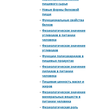
пищевого сырья
Новые формы белковой
пищи
Функциональные свойства
белков
Физиологическое значение
углеводов в питании
человека
Физиологическое значение
углеводов
Функции полисахаридов в
пищевых продуктах
Физиологическое значение
липидов в питании
человека
Пищевая ценность масел и
жиров
Физиологическое значение
минеральных веществ в
питании человека
Физиологическая роль