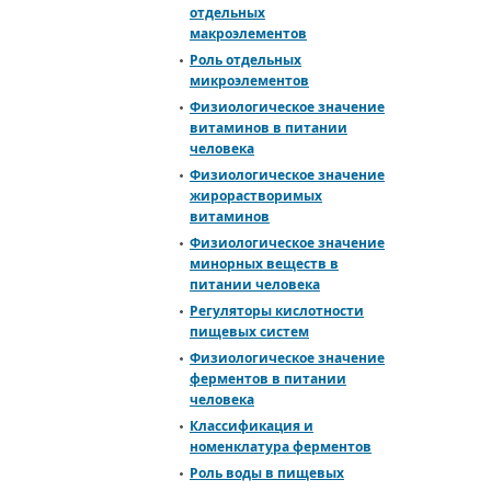
отдельных
макроэлементов
Роль отдельных
микроэлементов
Физиологическое значение
витаминов в питании
человека
Физиологическое значение
жирорастворимых
витаминов
Физиологическое значение
минорных веществ в
питании человека
Регуляторы кислотности
пищевых систем
Физиологическое значение
ферментов в питании
человека
Классификация и
номенклатура ферментов
Роль воды в пищевых