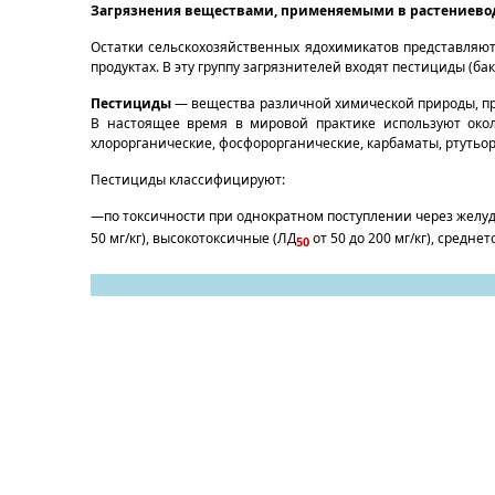
Загрязнения веществами, применяемыми в растениево
Остатки сельскохозяйственных ядохимикатов представляют 
продуктах. В эту группу загрязнителей входят пестициды (ба
Пестициды
— вещества различной химической при­роды, пр
В настоящее время в мировой практике использу­ют око
хлорорганические, фосфорорганические, карбаматы, ртуть
Пестициды классифицируют:
—по токсичности при однократном поступлении через желу
50 мг/кг), высокотоксичные (ЛД
от 50 до 200 мг/кг), средне
50