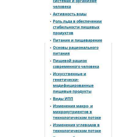
системах и организме
человека
Активность воды
Роль льда в обеспечении
стабильности пищевых
продуктов
Питание и пищеварение
Основы рационального
питания
Пищевой рацион
современного человека
Искусственные и
генетически-
модифицированные
пищевые продукты
Виды ИПП
Изменения макро- и
микронутриентов в
технологическом потоке
Изменения углеводов в
технологическом потоке