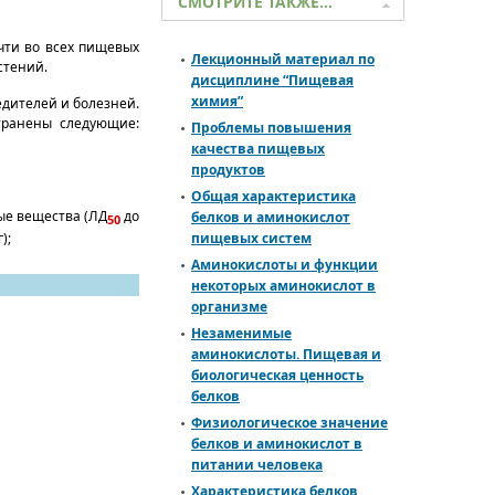
СМОТРИТЕ ТАКЖЕ…
очти во всех пищевых
Лекционный материал по
стений.
дисциплине “Пищевая
химия”
едителей и болезней.
транены следующие:
Проблемы повышения
качества пищевых
продуктов
Общая характеристика
ые вещества (ЛД
до
белков и аминокислот
50
пищевых систем
);
Аминокислоты и функции
некоторых аминокислот в
организме
Незаменимые
аминокислоты. Пищевая и
биологическая ценность
белков
Физиологическое значение
белков и аминокислот в
питании человека
Характеристика белков