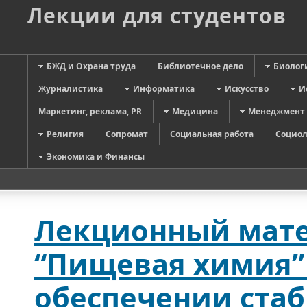
Лекции для студентов
БЖД и Охрана труда
Библиотечное дело
Биолог
Журналистика
Информатика
Искусство
И
Маркетинг, реклама, PR
Медицина
Менеджмент
Религия
Сопромат
Социальная работа
Социол
Экономика и Финансы
Лекционный мате
“Пищевая химия” 
обеспечении ста