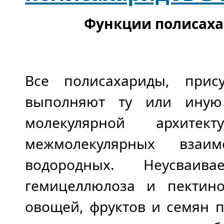
Функции полисаха
Все полисахариды, прис
выполняют ту или иную
молекулярной архите
межмолекулярных взаи
водородных. Неусваив
гемицеллюлоза и пектин
овощей, фруктов и семян 