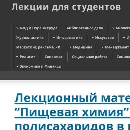
Лекции для студентов
БЖД и Охрана труда
Библиотечное дело
Биолог
Журналистика
Информатика
Искусство
И
Маркетинг, реклама, PR
Медицина
Менеджмент
Религия
Сопромат
Социальная работа
Социол
Экономика и Финансы
Лекционный мате
“Пищевая химия”
полисахаридов в