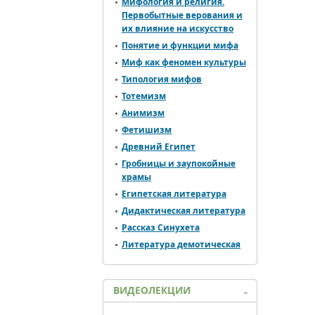
Мифология и религия.
Первобытные верования и
их влияние на искусство
Понятие и функции мифа
Миф как феномен культуры
Типология мифов
Тотемизм
Анимизм
Фетишизм
Древний Египет
Гробницы и заупокойные
хра­мы
Египетская литература
Дидактическая литература
Рассказ Синухета
Литература демотическая
ВИДЕОЛЕКЦИИ