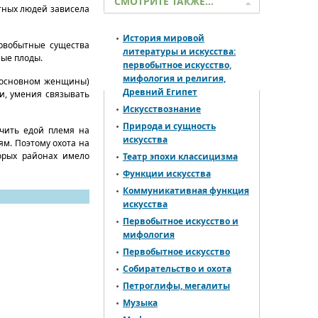
СМОТРИТЕ ТАКЖЕ…
ытных людей зависела
История мировой
рвобытные существа
литературы и искусства:
ные плоды.
первобытное искусство,
мифология и религия,
в основном женщины)
Древний Египет
и, умения связывать
Искусствознание
Природа и сущность
ечить едой племя на
искусства
ям. Поэтому охота на
орых районах имело
Театр эпохи классицизма
Функции искусства
Коммуникативная функция
искусства
Первобытное искусство и
мифология
Первобытное искусство
Собирательство и охота
Петроглифы, мегалиты
Музыка