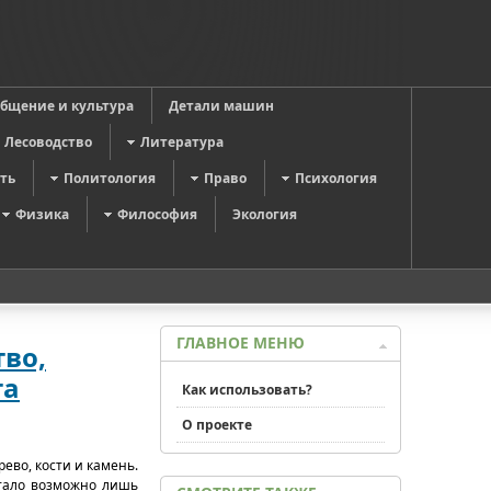
общение и культура
Детали машин
Лесоводство
Литература
ть
Политология
Право
Психология
Физика
Философия
Экология
ГЛАВНОЕ МЕНЮ
тво,
та
Как использовать?
О проекте
ево, кости и камень.
стало возможно лишь