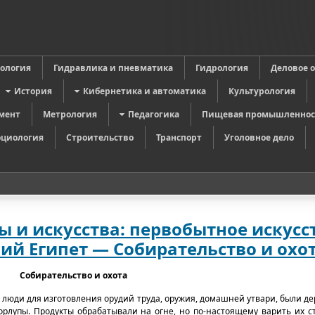
в
ология
Гидравлика и пневматика
Гидрология
Деловое 
История
Кибернетика и автоматика
Культурология
мент
Метрология
Педагогика
Пищевая промышленнос
оциология
Строительство
Транспорт
Уголовное дело
 и искусства: первобытное искусс
ий Египет — Собирательство и охо
Собирательство и охота
юди для изготовления орудий труда, оружия, домашней утвари, были дер
орлупы. Продукты обрабатывали на огне, но по-настоящему варить их 