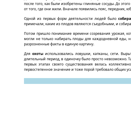
после того, как были изобретены глиняные сосуды. До этог
от того, где они жили. Вначале появились пояс, передник, 
Одной из первых форм деятельности людей было
собира
примечали, какие из плодов являются съедобными, и собира
Потом пришло понимание времени созревания урожая, ко
могли не только набирать плоды для каждодневной еды, н
разрозненные факты в единую картину.
Для
охоты
использовались ловушки, капканы, сети. Выры
длительный период, в одиночку было просто невозможно. Т
первых этапах своего существования велась коллективн
первостепенное значение и тоже порой требовало общих ус