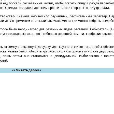
о в еду бросали раскаленные камни, чтобы согреть пищу. Одежда первоб
юбка. Одежда позволяла древним проявить свое творчество, ее украшали.
тельство.
Сначала оно носило случайный, бессистемный характер. Пе
ли их. Со временем они стали замечать места, где можно собрать съедоб
торое было неодинаково для различных видов растений. Собиратели (
о и создавать запасы, что требовало хорошей памяти, сообразительност
ть огромную земляную ловушку для крупного животного, чтобы обесп
акже нельзя было победить крупного хищника одному или даже двум люд
о, лишь потом она становится индивидуальной. Рыболовство в некот
илий.
<< Читать далее>>