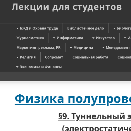
Лекции для студентов
БЖД и Охрана труда
Библиотечное дело
Биолог
Журналистика
Информатика
Искусство
И
Маркетинг, реклама, PR
Медицина
Менеджмент
Религия
Сопромат
Социальная работа
Социол
Экономика и Финансы
Физика полупров
§9. Туннельный 
(электростатич