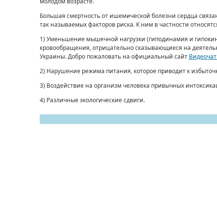
молодом возрасте.
Большая смертность от ишемической болезни сердца связан
так называемых факторов риска. К ним в частности относятс
1) Уменьшение мышечной нагрузки (гиподинамия и гипокин
кровообращения, отрицательно сказывающиеся на деятельно
Украины. Добро пожаловать на официальный сайт
Видеочат
2) Нарушение режима питания, которое приводит к избыточ
3) Воздействие на организм человека привычных интоксикац
4) Различные экологические сдвиги.