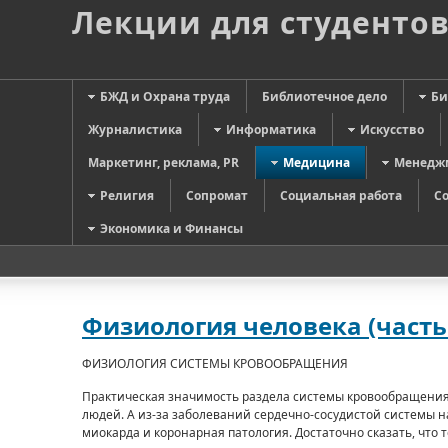
Лекции для студенто
БЖД и Охрана труда
Библиотечное дело
Би
Журналистика
Информатика
Искусство
Маркетинг, реклама, PR
Медицина
Менедж
Религия
Сопромат
Социальная работа
С
Экономика и Финансы
Физиология человека (часть 
ФИЗИОЛОГИЯ СИСТЕМЫ КРОВООБРАЩЕНИЯ
Практическая значимость раздела системы кровообращения 
людей. А из-за заболеваний сердечно-сосудистой системы 
миокарда и коронарная патология. Достаточно сказать, что 