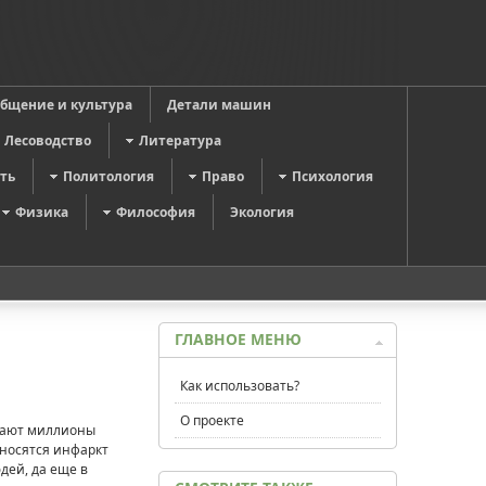
общение и культура
Детали машин
Лесоводство
Литература
ть
Политология
Право
Психология
Физика
Философия
Экология
ГЛАВНОЕ МЕНЮ
Как использовать?
О проекте
ибают миллионы
тносятся инфаркт
дей, да еще в