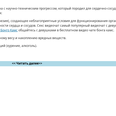
а с научно-техническим прогрессом, который породил для сердечно-сосу
я:
езия), создающее неблагоприятные условия для функционирования орга
сти сердца и сосудов. Секс видеочат самый популярный видеочат с деву
 Бонго Камс
общайтесь с девушками в бесплатном видео чате бонга камс.
ному весу и накоплению вредных веществ.
ий (курение, алкоголь).
<< Читать далее>>