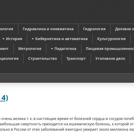
в
ология
Гидравлика и пневматика
Гидрология
Деловое 
История
Кибернетика и автоматика
Культурология
мент
Метрология
Педагогика
Пищевая промышленнос
оциология
Строительство
Транспорт
Уголовное дело
4)
очень велика т. к. в настоящие время от болезней сердца и сосудов пог
наибольшая смертность приходится на ишемическую болезнь, к которой о
только в России от этих заболеваний ежегодно умирает около миллиона лю