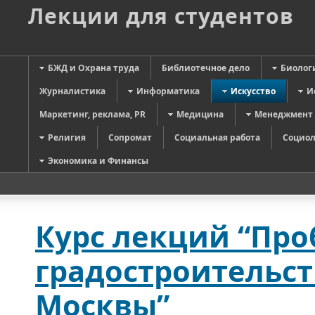
Лекции для студентов
БЖД и Охрана труда
Библиотечное дело
Биолог
Журналистика
Информатика
Искусство
И
Маркетинг, реклама, PR
Медицина
Менеджмент
Религия
Сопромат
Социальная работа
Социол
Экономика и Финансы
Курс лекций “Пр
градостроительст
Москвы”