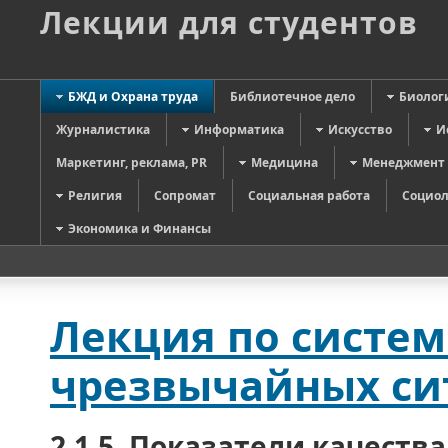
Лекции для студентов
БЖД и Охрана труда
Библиотечное дело
Биолог
Журналистика
Информатика
Искусство
И
Маркетинг, реклама, PR
Медицина
Менеджмент
Религия
Сопромат
Социальная работа
Социол
Экономика и Финансы
Лекция по систем
чрезвычайных сит
2.1.5. Показатели качеств