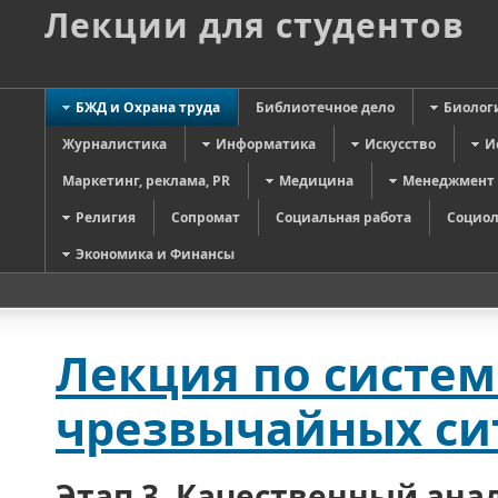
Лекции для студентов
БЖД и Охрана труда
Библиотечное дело
Биолог
Журналистика
Информатика
Искусство
И
Маркетинг, реклама, PR
Медицина
Менеджмент
Религия
Сопромат
Социальная работа
Социол
Экономика и Финансы
Лекция по систем
чрезвычайных сит
Этап 3. Качественный ана