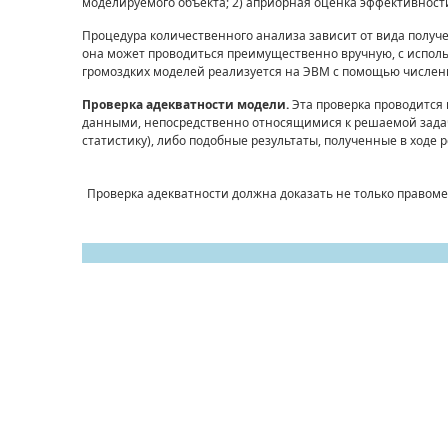
моделируемого объекта; 2) априорная оценка эффективност
Процедура количественного анализа зависит от вида полу
она может проводиться преимущественно вручную, с испол
громоздких моделей реализуется на ЭВМ с помощью числен
Проверка адекватности модели.
Эта проверка проводится
данными, непосредственно относящимися к решаемой задач
статистику), либо подобные результаты, полученные в ходе
Проверка адекватности должна доказать не только правом