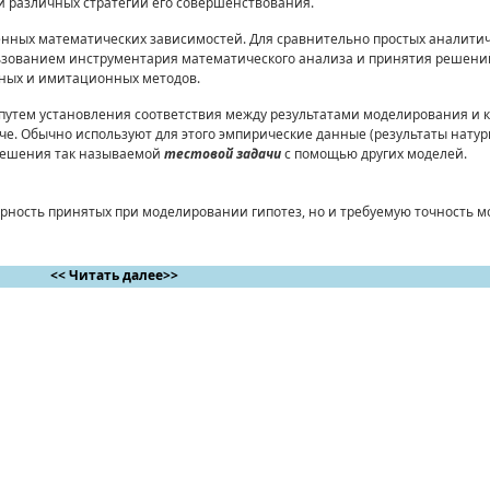
и различных стратегий его совершенствования.
ченных математических зависимостей. Для сравнительно простых аналит
ьзованием инструментария математического анализа и принятия решений
ных и имитационных методов.
 путем установления соответствия между результатами моделирования и 
е. Обычно используют для этого эмпирические данные (результаты натур
 решения так называемой
тестовой задачи
с помощью других моделей.
ерность принятых при моделировании гипотез, но и требуемую точность 
<< Читать далее>>