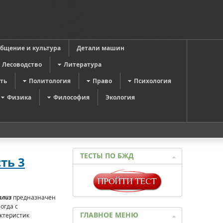
общение и культура
Детали машин
Лесоводство
Литература
ть
Политология
Право
Психология
Физика
Философия
Экология
ТЕСТЫ ПО БЖД
ть 3
ализ
предназначен
огда с
ГЛАВНОЕ МЕНЮ
актеристик