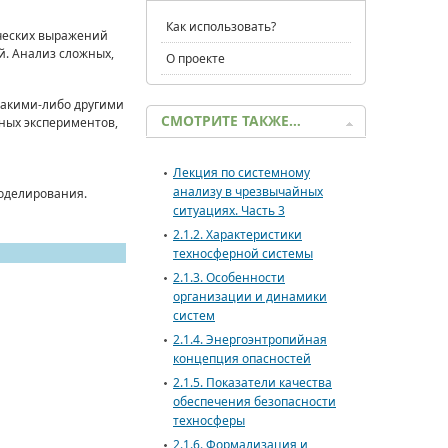
Как использовать?
ических выражений
. Анализ сложных,
О проекте
какими-либо другими
СМОТРИТЕ ТАКЖЕ…
ных экспериментов,
Лекция по системному
анализу в чрезвычайных
моделирования.
ситуациях. Часть 3
2.1.2. Характеристики
техносферной системы
2.1.3. Особенности
организации и динамики
систем
2.1.4. Энергоэнтропийная
концепция опасностей
2.1.5. Показатели качества
обеспечения безопасности
техносферы
2.1.6. Формализация и