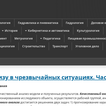
в
ология
Гидравлика и пневматика
Гидрология
Деловое 
История
Кибернетика и автоматика
Культурология
мент
Метрология
Педагогика
Пищевая промышленнос
оциология
Строительство
Транспорт
Уголовное дело
зу в чрезвычайных ситуациях. Час
вания
ичественный анализ модели и полученных результатов.
Качественный ан
онированием исследуемого объекта, осуществляется рабочей группой, ин
нного анализа
достигается решением двух задач: 1) прогнозирование хар