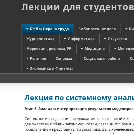
Лекции для студенто
БЖД и Охрана труда
Библиотечное дело
Би
Журналистика
Информатика
Искусство
Маркетинг, реклама, PR
Медицина
Менедж
Религия
Сопромат
Социальная работа
С
Экономика и Финансы
Лекция по системному анали
Этап 6. Анализ и интерпретация результатов моделиро
Системное исследование предполагает качественный и кол
для выявления общих закономерностей, связанных с функци
привлечением представителей заказчика. Цель
количестве