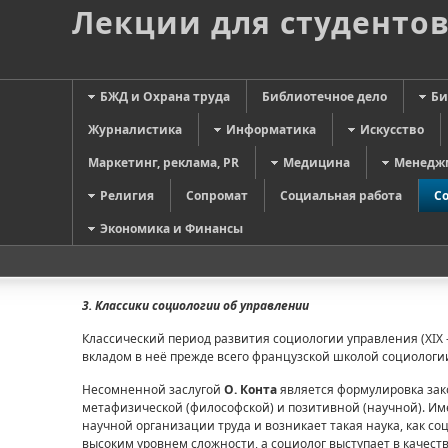
Лекции для студенто
БЖД и Охрана труда
Библиотечное дело
Би
Журналистика
Информатика
Искусство
Маркетинг, реклама, PR
Медицина
Менедж
Религия
Сопромат
Социальная работа
С
Экономика и Финансы
3. Классики социологии об управлении
Классический период развития социологии управления (XIX 
вкладом в неё прежде всего французской школой социологи
Несомненной заслугой
О. Конта
является формулировка зак
метафизической (философской) и позитивной (научной). Им
научной органи­зации труда и возникает такая наука, как с
высоким уровнем сложности, а социолог выступает в качес