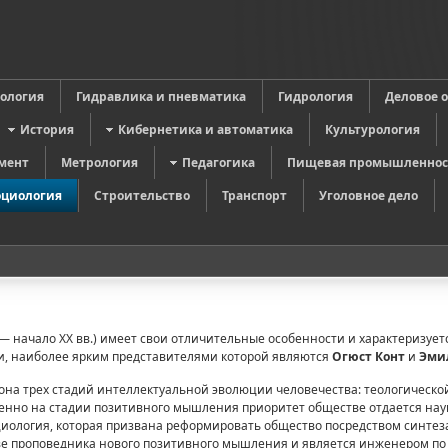
в
ология
Гидравлика и пневматика
Гидрология
Деловое 
История
Кибернетика и автоматика
Культурология
мент
Метрология
Педагогика
Пищевая промышленнос
оциология
Строительство
Транспорт
Уголовное дело
— начало XX вв.) имеет свои отличительные особенности и характеризуе
и, наиболее ярким представителями которой являются
Огюст Конт
и
Эми
она трех стадий интеллектуальной эволюции человечества: теологической
енно на стадии позитивного мышления приоритет обществе отдается наук
оциология, которая призвана реформировать общество посредством синтеза
тве проповедника нового позитивного мышления и является инженером п