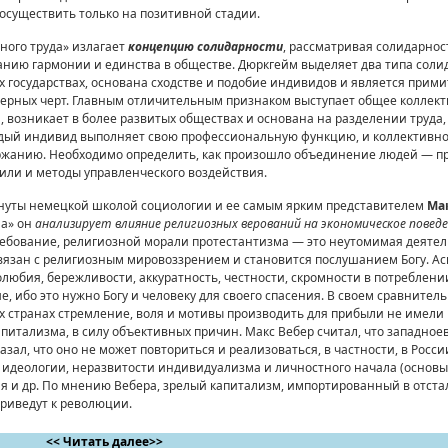
 осуществить только на позитивной стадии.
ного труда» излагает
концепцию солидарности
, рассматривая солидарнос
нию гармонии и единства в обществе. Дюркгейм выделяет два типа соли
 государствах, основана сходстве и подобие индивидов и является прими
ерных черт. Главным отличительным признаком вы­ступает общее коллект
 возникает в более развитых обществах и основана на разделении тру­да,
аждый индивид выполняет свою профес­сиональную функцию, и коллективн
ржанию. Необходимо определить, как произошло объединение людей — п
тили и методы управленческого воздействия.
уты немецкой школой социологии и ее самым яр­ким представителем
Ма
ма» он
анализирует влияние религиозных верований на экономическое поведе
ебование, религиозной морали протестантизма — это неутомимая деятел
связан с религиозным мировоззрением и становится послушанием Богу. А
юбия, береж­ливости, аккуратность, честности, скромности в потреб­лени
 ибо это нужно Богу и чело­веку для своего спасения. В своем сравнител
их странах стремление, воля и мотивы произ­водить для прибыли не имели 
апитализма, в силу объективных причин. Макс Вебер считал, что западно
зал, что оно не может повториться и реализоваться, в частности, в России
идеологии, неразвитости индивидуализма и личностного начала (основы
я и др. По мнению Вебера, зрелый капитализм, импортированный в отстал
приведут к революции.
<< Читать далее>>