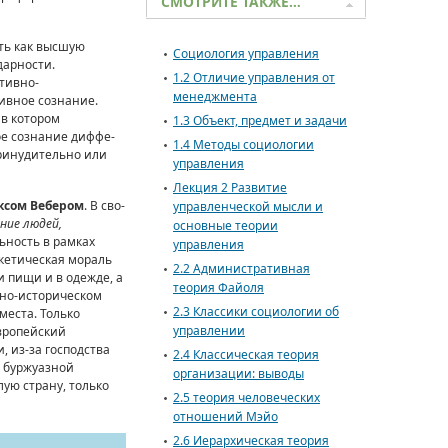
СМОТРИТЕ ТАКЖЕ…
ть как высшую
Социология управления
дарности.
1.2 Отличие управления от
тивно-
менеджмента
ивное сознание.
 в котором
1.3 Объект, предмет и задачи
ое сознание диффе­
1.4 Методы социологии
ринудительно или
управления
Лекция 2 Развитие
ксом Вебером
. В сво­
управленческой мысли и
ние людей,
основные теории
ьность в рамках
управления
скетическая мораль
2.2 Административная
и пищи и в одежде, а
теория Файоля
ьно-истори­ческом
2.3 Классики социологии об
места. Только
управлении
европейский
, из-за господства
2.4 Классическая теория
 буржуазной
организации: выводы
ую страну, только
2.5 теория человеческих
отношений Мэйо
2.6 Иерархическая теория