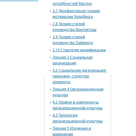
потребностей Маслоу
2.7 Двухфакторная теория
мотивации Херцберга
2.8 Теория стилей
руководства Макгрегора
2.9 Теория стилей
руководства Лайкерта
2.10 Стратегия модификации
Лекция 3 Социальная
организация
3.2 Социальная организация:
признаки, структура,
элементы
Лекция 4 Организационная
культура
4.2 Уровни и компоненты
организационной культуры
4.3 Типология
организационной культуры
Лекция 5 Изучение и
изменение