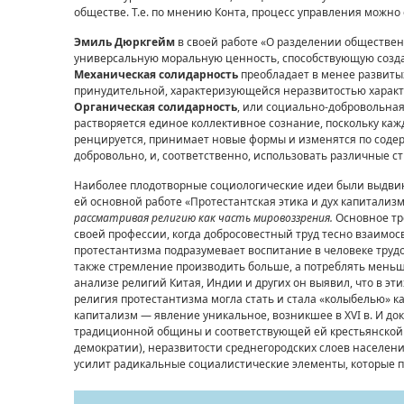
обществе. Т.е. по мнению Конта, процесс управления можно
Эмиль Дюркгейм
в своей работе «О разделении обществен
универсальную моральную ценность, способствующую созда
Механическая солидарность
преобладает в менее развитых
принудительной, характеризующейся неразвитостью характ
Органическая со­
лидарность
, или социально-добровольная,
растворяется единое коллективное созна­ние, поскольку к
ренцируется, принимает новые формы и изменятся по соде
добровольно, и, соответственно, использовать различные с
Наиболее плодотворные социологические идеи были выдвин
ей основной работе «Протестантская этика и дух капита­лиз
рассматривая рели­гию как часть мировоззрения.
Основное тр
своей профессии, когда добросовестный труд тесно взаи­мо
протестантизма подразумевает воспитание в человеке трудол
также стремление производить больше, а потреблять меньше,
анализе религий Китая, Индии и других он выя­вил, что в эт
религия протестантизма могла стать и стала «колыбелью» к
капитализм — явление уникаль­ное, возникшее в XVI в. И дока
традиционной общины и соответствующей ей крестьянской 
демократии), неразвитости среднегородских слоев населени
усилит радикальные социалис­тические элементы, которые 