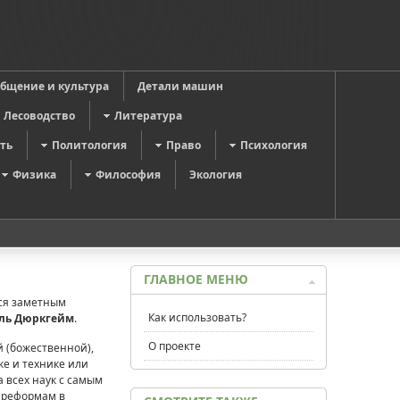
общение и культура
Детали машин
Лесоводство
Литература
ть
Политология
Право
Психология
Физика
Философия
Экология
ГЛАВНОЕ МЕНЮ
тся заметным
Как использовать?
ль
Дюркгейм
.
О проекте
 (божественной),
е и технике или
 всех наук с самым
о реформам в