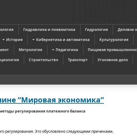
в
ология
Гидравлика и пневматика
Гидрология
Деловое 
История
Кибернетика и автоматика
Культурология
мент
Метрология
Педагогика
Пищевая промышленнос
оциология
Строительство
Транспорт
Уголовное дело
лине “Мировая экономика”
методы регулирования платежного баланса
ого регулирования. Это обусловлено следующими причинами.