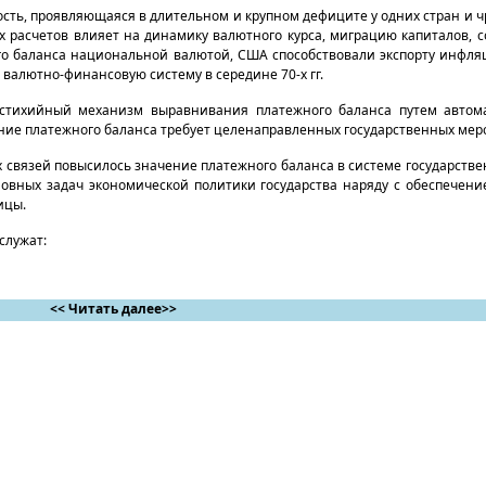
ть, проявляю­щаяся в длительном и крупном дефиците у одних стран и 
х расчетов влияет на динамику валютного курса, миграцию капиталов, с
о баланса национальной валютой, США способствовали экспорту инфляц
валютно-финансовую систе­му в середине 70-х гг.
г. стихийный механизм выравнивания платежного баланса путем автом
ание платежного баланса требует целенаправленных государственных мер
 связей повыси­лось значение платежного баланса в системе государств
новных задач экономи­ческой политики государства наряду с обеспечен
ицы.
служат:
<< Читать далее>>