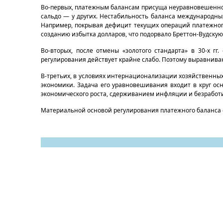
Во-первых, платежным балансам присуща неуравновешеннос
сальдо — у других. Нестабильность баланса международны
Напри­мер, покрывая дефицит текущих операций платежног
созданию избытка долларов, что подорвало Бреттон-Вудскую 
Во-вторых, после отмены «золотого стандарта» в 30-х г
регулирова­ния действует крайне слабо. Поэтому выравнив
В-третьих, в условиях интернационализации хозяйственных
экономики. Задача его уравновешивания входит в круг ос
экономи­ческого роста, сдерживанием инфляции и безработ
Материальной основой регулирования платежного баланса 