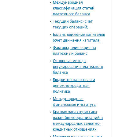
Международная
классификация статей
платежного баланса
Текущий баланс (счет
текущих операций)
Баланс движения капиталов
(счет движения капитала)
Факторы, влияющие на
платежный баланс
Основные методы
регулирования платежного
баланса
Бюджетно-налоговая и
денежно-кредитная
политика
Международные
финансовые институты
Краткая характеристика
важнейших организаций в
международных валютно-
кредитных отношениях
Мировые валютные рынки