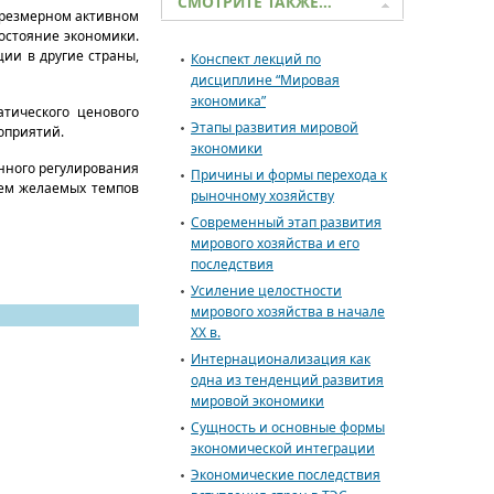
СМОТРИТЕ ТАКЖЕ…
чрезмерном активном
остояние экономики.
ии в другие страны,
Конспект лекций по
дисциплине “Мировая
экономика”
атического ценового
Этапы развития мировой
оприятий.
экономики
енного регулирования
Причины и формы перехода к
ием желаемых темпов
рыночному хозяйству
Современный этап развития
мирового хозяйства и его
последствия
Усиление целостности
мирового хозяйства в начале
XX в.
Интернационализация как
одна из тенденций развития
мировой экономики
Сущность и основные формы
экономической интеграции
Экономические последствия