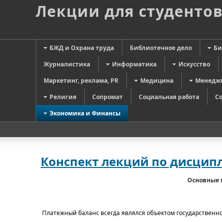
Лекции для студенто
БЖД и Охрана труда
Библиотечное дело
Би
Журналистика
Информатика
Искусство
Маркетинг, реклама, PR
Медицина
Менедж
Религия
Сопромат
Социальная работа
С
Экономика и Финансы
Конспект лекций по дисцип
Основные 
Платежный баланс всегда являлся объектом государственн