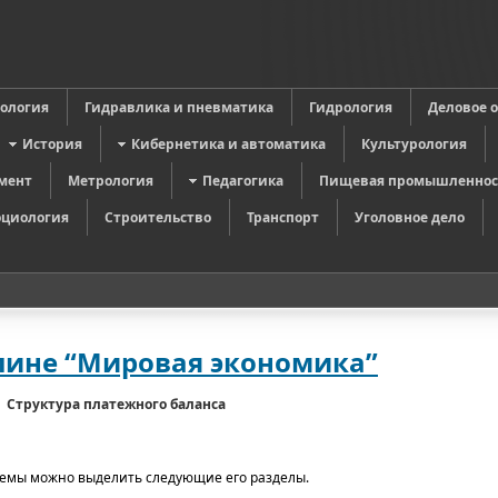
в
ология
Гидравлика и пневматика
Гидрология
Деловое 
История
Кибернетика и автоматика
Культурология
мент
Метрология
Педагогика
Пищевая промышленнос
оциология
Строительство
Транспорт
Уголовное дело
лине “Мировая экономика”
Структура платежного баланса
темы можно выделить следующие его разделы.