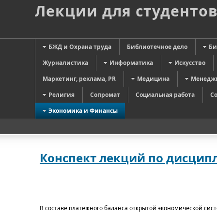
Лекции для студенто
БЖД и Охрана труда
Библиотечное дело
Би
Журналистика
Информатика
Искусство
Маркетинг, реклама, PR
Медицина
Менедж
Религия
Сопромат
Социальная работа
С
Экономика и Финансы
Конспект лекций по дисцип
В составе платежного баланса открытой экономической сис