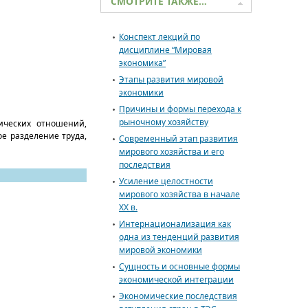
СМОТРИТЕ ТАКЖЕ…
Конспект лекций по
дисциплине “Мировая
экономика”
Этапы развития мировой
экономики
Причины и формы перехода к
рыночному хозяйству
ических отношений,
е разделение труда,
Современный этап развития
мирового хозяйства и его
последствия
Усиление целостности
мирового хозяйства в начале
XX в.
Интернационализация как
одна из тенденций развития
мировой экономики
Сущность и основные формы
экономической интеграции
Экономические последствия