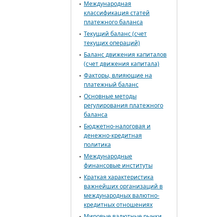
Международная
классификация статей
платежного баланса
Текущий баланс (счет
текущих операций)
Баланс движения капиталов
(счет движения капитала)
Факторы, влияющие на
платежный баланс
Основные методы
регулирования платежного
баланса
Бюджетно-налоговая и
денежно-кредитная
политика
Международные
финансовые институты
Краткая характеристика
важнейших организаций в
международных валютно-
кредитных отношениях
Мировые валютные рынки