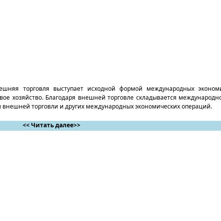
нешняя торговля высту­пает исходной формой международных эконом
ое хозяйство. Благодаря внешней торговле складывается международно
м внешней торговли и других международ­ных экономических операций.
<< Читать далее>>