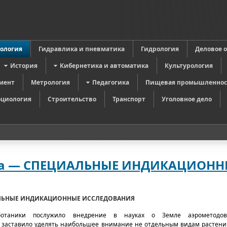
в
ология
Гидравлика и пневматика
Гидрология
Деловое 
История
Кибернетика и автоматика
Культурология
мент
Метрология
Педагогика
Пищевая промышленнос
оциология
Строительство
Транспорт
Уголовное дело
ика — СПЕЦИАЛЬНЫЕ ИНДИКАЦИОНН
ЛЬНЫЕ ИНДИКАЦИОННЫЕ ИССЛЕДОВАНИЯ
ботаники послужило внедрение в науках о Земле аэрометодов
 заставило уделять наибольшее внимание не отдельным видам растений