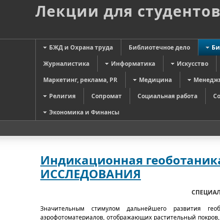
Лекции для студенто
БЖД и Охрана труда
Библиотечное дело
Би
Журналистика
Информатика
Искусство
Маркетинг, реклама, PR
Медицина
Менедж
Религия
Сопромат
Социальная работа
С
Экономика и Финансы
Индикационная геоботан
ИССЛЕДОВАНИЯ
СПЕЦИА
Значительным стимулом дальнейшего развития гео
аэрофотоматериалов, отображающих растительный покров,