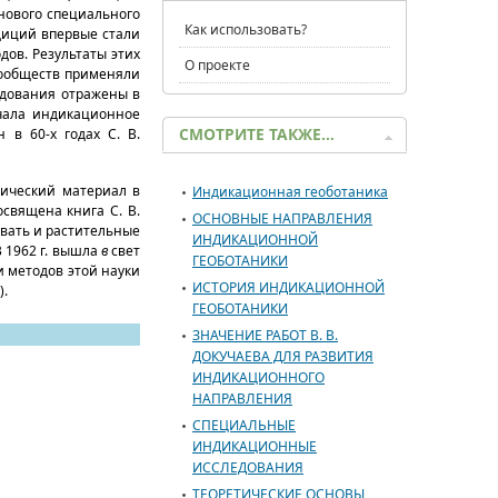
нового специального
Как использовать?
едиций впервые стали
ов. Результаты этих
О проекте
сообществ применяли
ледования отражены в
начала индикационное
СМОТРИТЕ ТАКЖЕ…
в 60-х годах С. В.
ический материал в
Индикационная геоботаника
священа книга С. В.
ОСНОВНЫЕ НАПРАВЛЕНИЯ
овать и растительные
ИНДИКАЦИОННОЙ
В 1962 г. вышла
в
свет
ГЕОБОТАНИКИ
и методов этой науки
ИСТОРИЯ ИНДИКАЦИОННОЙ
).
ГЕОБОТАНИКИ
ЗНАЧЕНИЕ РАБОТ В. В.
ДОКУЧАЕВА ДЛЯ РАЗВИТИЯ
ИНДИКАЦИОННОГО
НАПРАВЛЕНИЯ
СПЕЦИАЛЬНЫЕ
ИНДИКАЦИОННЫЕ
ИССЛЕДОВАНИЯ
ТЕОРЕТИЧЕСКИЕ ОСНОВЫ