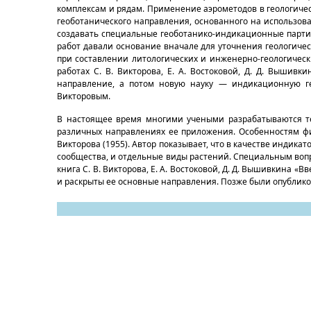
комплексам и рядам. Применение аэрометодов в геологиче
геоботанического направления, основанного на использова
создавать специальные геоботанико-индикационные парти
работ давали основание вначале для уточнения геологиче
при составлении литологических и инженерно-геологически
работах С. В. Викторова, Е. А. Востоковой, Д. Д. Вышивк
направление, а потом новую науку — индикационную ге
Викторовым.
В настоящее время многими учеными разрабатываются т
различных направлениях ее приложения. Особенностям фи
Викторова (1955). Автор показывает, что в качестве индик
сообщества, и отдельные виды растений. Специальным вопро
книга С. В. Викторова, Е. А. Востоковой, Д. Д. Вышивкина 
и раскрыты ее основные направления. Позже были опубликова