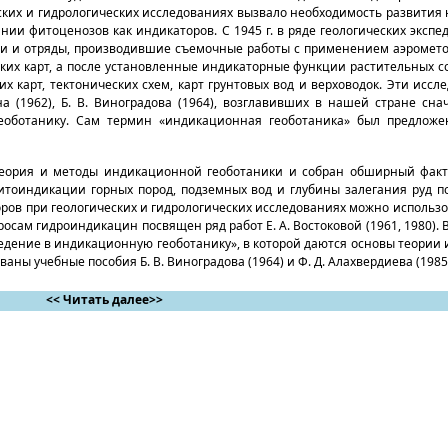
ских и гидрологических исследованиях вызвало необходимость развития 
нии фитоценозов как индикаторов. С 1945 г. в ряде геологических эксп
и и отряды, производившие съемочные работы с применением аэрометод
ских карт, а после установленные индикаторные функции растительных 
х карт, тектонических схем, карт грунтовых вод и верховодок. Эти исс
ина (1962), Б. В. Виноградова (1964), возглавивших в нашей стране с
оботанику. Сам термин «индикационная геоботаника» был предложен 
еория и методы индикационной геоботаники и собран обширный факт
тоиндикации горных пород, подземных вод и глубины залегания руд по
аторов при геологических и гидрологических исследованиях можно использ
сам гидроиндикацин посвящен ряд работ Е. А. Востоковой (1961, 1980). 
«Введение в индикационную геоботанику», в которой даются основы теории 
ны учебные пособия Б. В. Виноградова (1964) и Ф. Д. Алахвердиева (1985
<< Читать далее>>