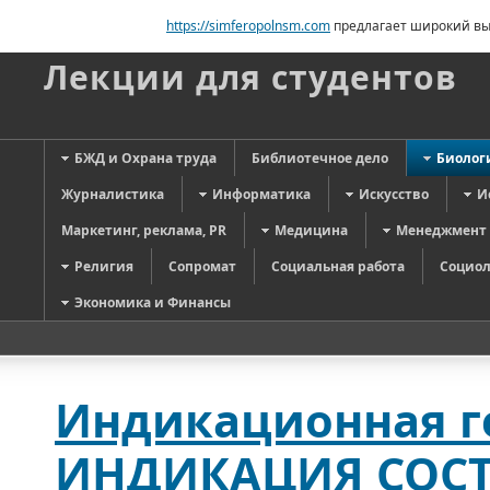
https://simferopolnsm.com
предлагает широкий выб
Лекции для студентов
БЖД и Охрана труда
Библиотечное дело
Биолог
Журналистика
Информатика
Искусство
И
Маркетинг, реклама, PR
Медицина
Менеджмент
Религия
Сопромат
Социальная работа
Социол
Экономика и Финансы
Индикационная г
ИНДИКАЦИЯ СОСТ