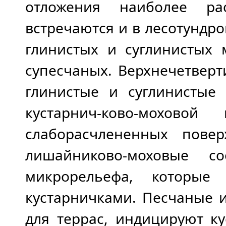
отложения наиболее ра
встречаются и в лесотундр
глинистых и суглинистых 
супесчаных. Верхнечетвер
глинистые и суглинистые
кустарнич-ково-мохово
слаборасчлененных повер
лишайниково-моховые с
микрорельефа, которые
кустарничками. Песчаные 
для террас, индицируют к