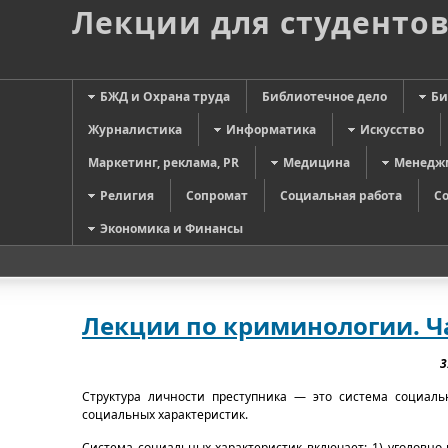
Лекции для студенто
БЖД и Охрана труда
Библиотечное дело
Би
Журналистика
Информатика
Искусство
Маркетинг, реклама, PR
Медицина
Менедж
Религия
Сопромат
Социальная работа
С
Экономика и Финансы
Лекции по криминологии. Ча
3
Структура личности преступника — это система социал
социальных характеристик.
Система социальных характеристик включает: 1) уголовно-