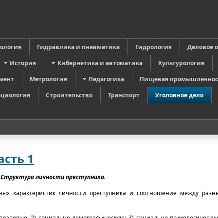
в
ология
Гидравлика и пневматика
Гидрология
Деловое 
История
Кибернетика и автоматика
Культурология
мент
Метрология
Педагогика
Пищевая промышленнос
оциология
Строительство
Транспорт
Уголовное дело
сть 1
.Структура личности преступника.
ьных характеристик личности преступника и соотношение между раз
правовую; 2) социально-демографическую; 3) социально-психологическу