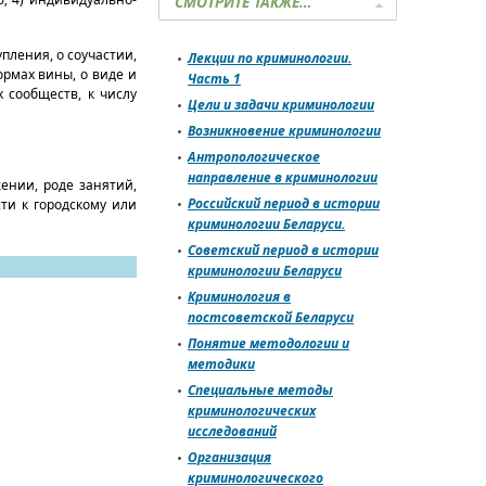
СМОТРИТЕ ТАКЖЕ…
пления, о соучастии,
Лекции по криминологии.
ормах вины, о виде и
Часть 1
 сообществ, к числу
Цели и задачи криминологии
Возникновение криминологии
Антропологическое
направление в криминологии
ении, роде занятий,
Российский период в истории
ти к городскому или
криминологии Беларуси.
Советский период в истории
криминологии Беларуси
Криминология в
постсоветской Беларуси
Понятие методологии и
методики
Специальные методы
криминологических
исследований
Организация
криминологического