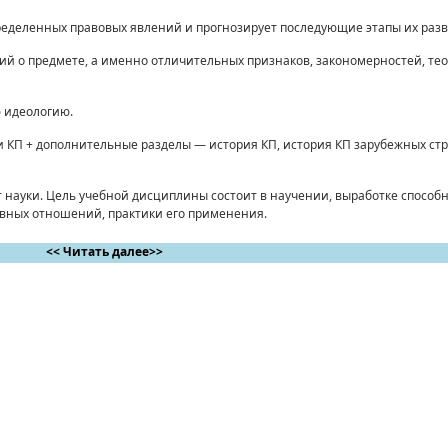
ределенных правовых явлений и прогнозирует последующие этапы их разв
ий о предмете, а именно отличительных признаков, закономерностей, тео
ю идеологию.
 КП + дополнительные разделы — история КП, история КП зарубежных стра
т науки. Цель учебной дисциплины состоит в научении, выработке способн
ивных отношений, практики его применения.
<< Читать далее>>