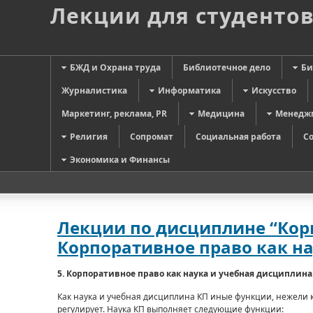
Лекции для студенто
БЖД и Охрана труда
Библиотечное дело
Би
Журналистика
Информатика
Искусство
Маркетинг, реклама, PR
Медицина
Менедж
Религия
Сопромат
Социальная работа
С
Экономика и Финансы
Лекции по дисциплине “Корп
Корпоративное право как н
5.
Корпоративное право как наука и учебная дисциплина
Как наука и учебная дисциплина КП иные функции, нежели к
регулирует. Наука КП выполняет следующие функции: