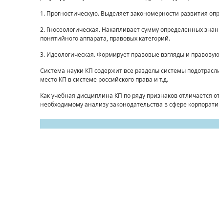
1. Прогностическую. Выделяет закономерности развития оп
2. Гносеологическая. Накапливает сумму определенных знан
понятийного аппарата, правовых категорий.
3. Идеологическая. Формирует правовые взгляды и правову
Система науки КП содержит все разделы системы подотрасли
место КП в системе российского права и т.д.
Как учебная дисциплина КП по ряду признаков отличается о
необходимому анализу законодательства в сфере корпорат