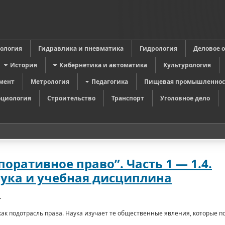
в
ология
Гидравлика и пневматика
Гидрология
Деловое 
История
Кибернетика и автоматика
Культурология
мент
Метрология
Педагогика
Пищевая промышленнос
оциология
Строительство
Транспорт
Уголовное дело
оративное право”. Часть 1 — 1.4.
аука и учебная дисциплина
.
ак подотрасль права. Наука изучает те общественные явления, которые п