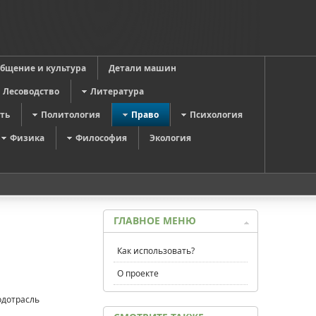
общение и культура
Детали машин
Лесоводство
Литература
ть
Политология
Право
Психология
Физика
Философия
Экология
ГЛАВНОЕ МЕНЮ
Как использовать?
О проекте
одотрасль