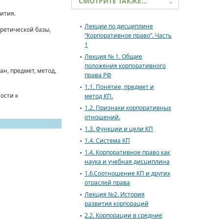
СМОТРИТЕ ТАКЖЕ…
ития.
Лекции по дисциплине
ретической базы,
“Корпоративное право”. Часть
1
Лекция № 1. Общие
положения корпоративного
н, предмет, метод,
права РФ
1.1. Понятие, предмет и
ости к
метод КП.
1.2. Признаки корпоративных
отношений.
1.3. Функции и цели КП
1.4. Система КП
1.4. Корпоративное право как
наука и учебная дисциплина
1.6.Соотношение КП и других
отраслей права
Лекция №2. История
развития корпораций
2.2. Корпорации в средние