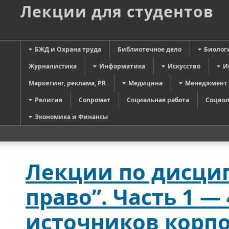
Лекции для студентов
БЖД и Охрана труда
Библиотечное дело
Биолог
Журналистика
Информатика
Искусство
И
Маркетинг, реклама, PR
Медицина
Менеджмент
Религия
Сопромат
Социальная работа
Социол
Экономика и Финансы
Лекции по дисци
право”. Часть 1 —
источников корпо