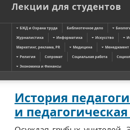
Лекции для студентов
БЖД и Охрана труда
Библиотечное дело
Биолог
Журналистика
Информатика
Искусство
И
Маркетинг, реклама, PR
Медицина
Менеджмент
Религия
Сопромат
Социальная работа
Социол
Экономика и Финансы
История педагог
и педагогическая
Осуждая грубых учителей, 