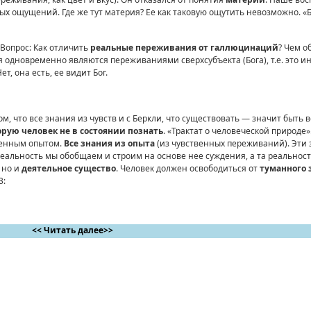
ых ощущений. Где же тут материя? Ее как таковую ощутить невозможно. «
 Вопрос: Как отличить
реальные переживания от галлюцинаций
? Чем о
одновременно являются переживаниями сверхсубъекта (Бога), т.е. это и
ет, она есть, ее видит Бог.
ком, что все знания из чувств и с Беркли, что существовать — значит быт
рую человек не в состоянии познать
. «Трактат о человеческой природе»
венным опытом.
Все знания из опыта
(из чувственных переживаний). Эти 
еальность мы обобщаем и строим на основе нее суждения, а та реальность
 но и
деятельное
существо
. Человек должен освободиться от
туманного 
3:
<< Читать далее>>