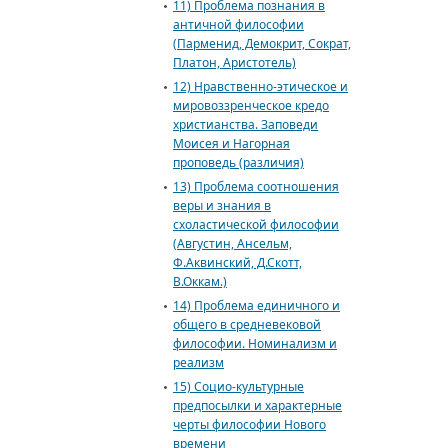
11) Проблема познания в
античной философии
(Парменид, Демокрит, Сократ,
Платон, Аристотель)
12) Нравственно-этическое и
мировоззренческое кредо
христианства. Заповеди
Моисея и Нагорная
проповедь (различия)
13) Проблема соотношения
веры и знания в
схоластической философии
(Августин, Ансельм,
Ф.Аквинский, Д.Скотт,
В.Оккам.)
14) Проблема единичного и
общего в средневековой
философии. Номинализм и
реализм
15) Социо-культурные
предпосылки и характерные
черты философии Нового
времени