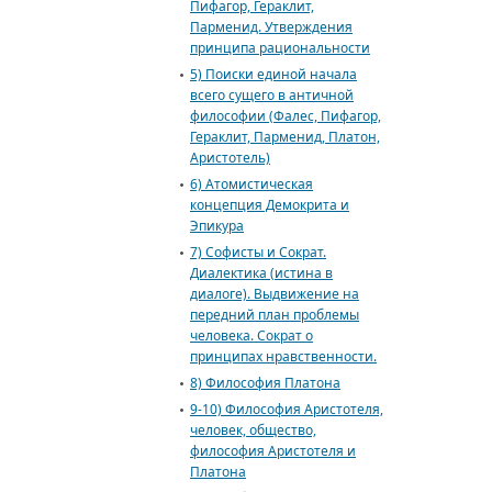
Пифагор, Гераклит,
Парменид. Утверждения
принципа рациональности
5) Поиски единой начала
всего сущего в античной
философии (Фалес, Пифагор,
Гераклит, Парменид, Платон,
Аристотель)
6) Атомистическая
концепция Демокрита и
Эпикура
7) Софисты и Сократ.
Диалектика (истина в
диалоге). Выдвижение на
передний план проблемы
человека. Сократ о
принципах нравственности.
8) Философия Платона
9-10) Философия Аристотеля,
человек, общество,
философия Аристотеля и
Платона