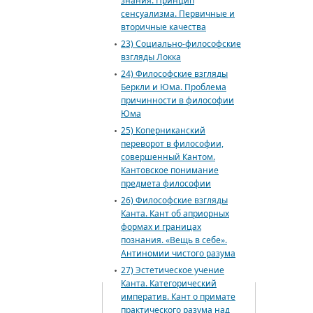
знания. Принцип
сенсуализма. Первичные и
вторичные качества
23) Социально-философские
взгляды Локка
24) Философские взгляды
Беркли и Юма. Проблема
причинности в философии
Юма
25) Коперниканский
переворот в философии,
совершенный Кантом.
Кантовское понимание
предмета философии
26) Философские взгляды
Канта. Кант об априорных
формах и границах
познания. «Вещь в себе».
Антиномии чистого разума
27) Эстетическое учение
Канта. Категорический
императив. Кант о примате
практического разума над