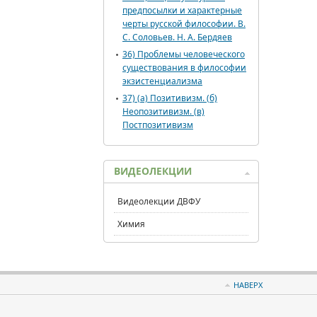
предпосылки и характерные
черты русской философии. В.
С. Соловьев. Н. А. Бердяев
36) Проблемы человеческого
существования в философии
экзистенциализма
37) (а) Позитивизм. (б)
Неопозитивизм. (в)
Постпозитивизм
ВИДЕОЛЕКЦИИ
Видеолекции ДВФУ
Химия
НАВЕРХ