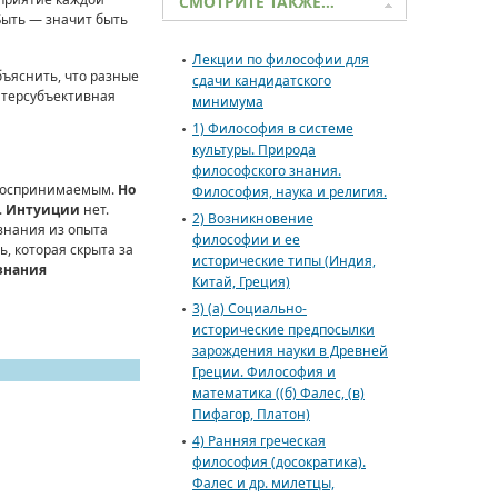
СМОТРИТЕ ТАКЖЕ…
Быть — значит быть
Лекции по философии для
бъяснить, что разные
сдачи кандидатского
нтерсубъективная
минимума
1) Философия в системе
культуры. Природа
философского знания.
ь воспринимаемым.
Но
Философия, наука и религия.
.
Интуиции
нет.
2) Возникновение
знания из опыта
философии и ее
, которая скрыта за
исторические типы (Индия,
знания
Китай, Греция)
3) (а) Социально-
исторические предпосылки
зарождения науки в Древней
Греции. Философия и
математика ((б) Фалес, (в)
Пифагор, Платон)
4) Ранняя греческая
философия (досократика).
Фалес и др. милетцы,