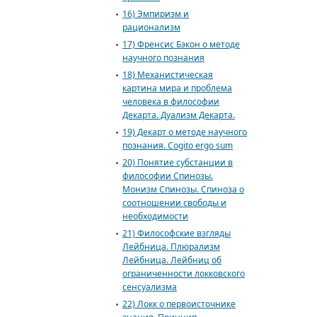
16) Эмпиризм и
рационализм
17) Френсис Бэкон о методе
научного познания
18) Механистическая
картина мира и проблема
человека в философии
Декарта. Дуализм Декарта.
19) Декарт о методе научного
познания. Cogito ergo sum
20) Понятие субстанции в
философии Спинозы.
Монизм Спинозы. Спиноза о
соотношении свободы и
необходимости
21) Философские взгляды
Лейбница. Плюрализм
Лейбница. Лейбниц об
ограниченности локковского
сенсуализма
22) Локк о первоисточнике