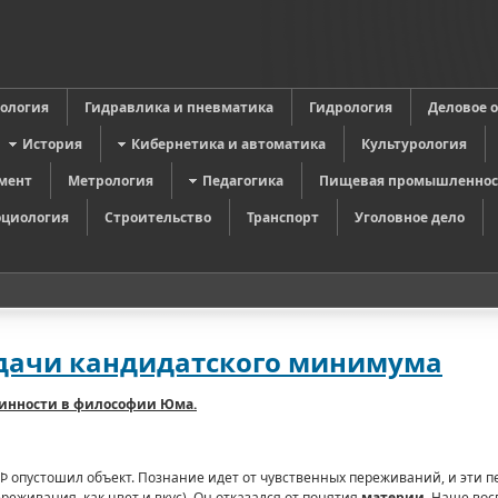
в
ология
Гидравлика и пневматика
Гидрология
Деловое 
История
Кибернетика и автоматика
Культурология
мент
Метрология
Педагогика
Пищевая промышленнос
оциология
Строительство
Транспорт
Уголовное дело
сдачи кандидатского минимума
чинности в философии Юма.
Þ опустошил объект. Познание идет от чувственных переживаний, и эти 
еживания, как цвет и вкус). Он отказался от понятия
материи
. Наше во