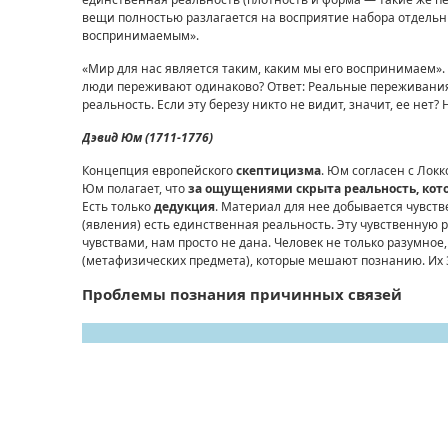
вещи полностью разлагается на восприятие набора отдельн
воспринимаемым».
«Мир для нас является таким, каким мы его воспринимаем».
люди переживают одинаково? Ответ: Реальные переживания 
реальность. Если эту березу никто не видит, значит, ее нет? Н
Дэвид Юм (1711-1776)
Концепция европейского
скептицизма
. Юм согласен с Лок
Юм полагает, что
за ощущениями скрыта реальность, кото
Есть только
дедукция
. Материал для нее добывается чувст
(явления) есть единственная реальность. Эту чувственную р
чувствами, нам просто не дана. Человек не только разумное,
(метафизических предмета), которые мешают познанию. Их 
Проблемы познания причинных связей