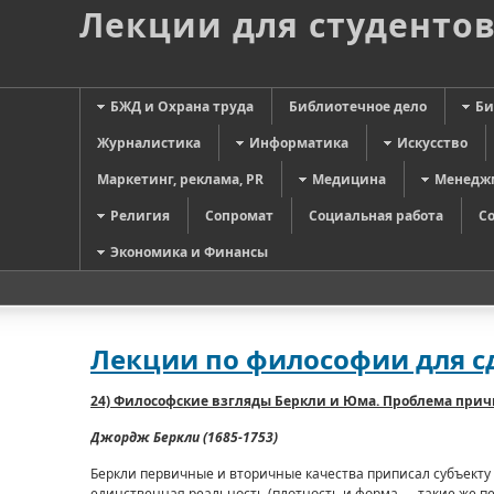
Лекции для студенто
БЖД и Охрана труда
Библиотечное дело
Би
Журналистика
Информатика
Искусство
Маркетинг, реклама, PR
Медицина
Менедж
Религия
Сопромат
Социальная работа
С
Экономика и Финансы
Лекции по философии для 
24) Философские взгляды Беркли и Юма. Проблема при
Джордж Беркли (1685-1753)
Беркли первичные и вторичные качества приписал субъекту 
единственная реальность (плотность и форма — такие же пер