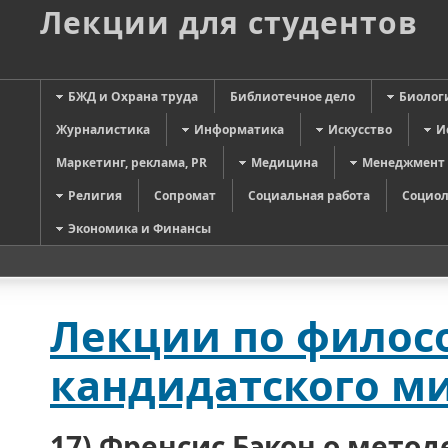
Лекции для студентов
БЖД и Охрана труда
Библиотечное дело
Биолог
Журналистика
Информатика
Искусство
И
Маркетинг, реклама, PR
Медицина
Менеджмент
Религия
Сопромат
Социальная работа
Социол
Экономика и Финансы
Лекции по филос
кандидатского м
17) Френсис Бэкон о метод