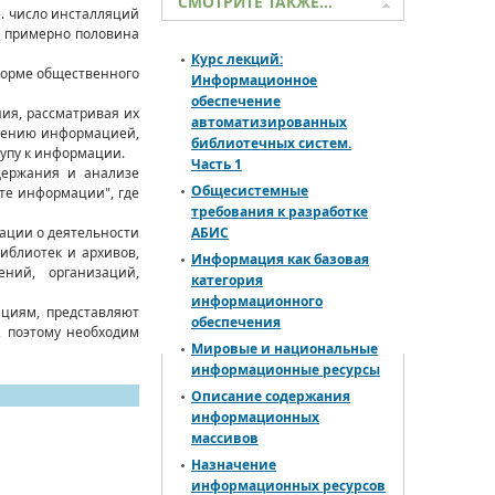
СМОТРИТЕ ТАКЖЕ…
. число инсталляций
ом примерно половина
Курс лекций:
форме общественного
Информационное
обеспечение
ия, рассматривая их
автоматизированных
адению информацией,
библиотечных систем.
тупу к информации.
Часть 1
держания и анализе
Общесистемные
те информации", где
требования к разработке
ации о деятельности
АБИС
иблиотек и архивов,
Информация как базовая
ений, организаций,
категория
информационного
циям, представляют
обеспечения
, поэтому необходим
Мировые и национальные
информационные ресурсы
Описание содержания
информационных
массивов
Назначение
информационных ресурсов