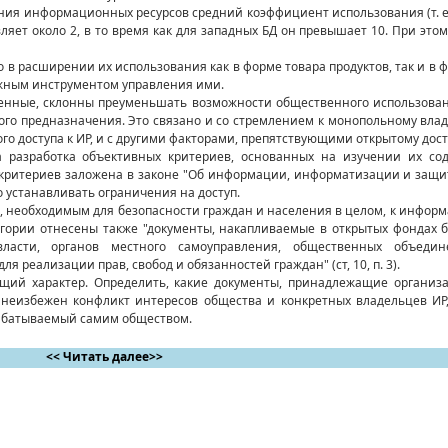
ания информационных ресурсов средний коэффициент использования (т. е
ляет около 2, в то время как для западных БД он превышает 10. При эт
 расширении их использования как в форме товара продуктов, так и в 
ажным инструментом управления ими.
венные, склонны преуменьшать возможности общественного использован
ого предназначения. Это связано и со стремлением к монопольному вл
о доступа к ИР, и с другими факторами, препятствующими открытому дос
азработка объективных критериев, основанных на изучении их со
 критериев заложена в законе "Об информации, информатизации и защи
 устанавливать ограничения на доступ.
 необходимым для безопасности граждан и населения в целом, к информ
егории отнесены также "документы, накапливаемые в открытых фондах б
ласти, органов местного самоуправления, общественных объедин
реализации прав, свобод и обязанностей граждан" (ст, 10, п. 3).
ий характер. Определить, какие документы, принадлежащие организа
 неизбежен конфликт интересов общества и конкретных владельцев ИР
абатываемый самим обществом.
<< Читать далее>>