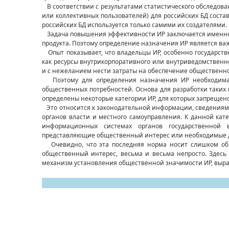
В соответствии с результатами статистического обследов
или коллективных пользователей) для российских БД состав
российских БД используется только самими их создателями.
Задача повышения эффективности ИР заключается именно в
продукта. Поэтому определение назначения ИР является в
Опыт показывает, что владельцы ИР, особенно государст
как ресурсы внутрикорпоративного или внутриведомственн
и с нежеланием нести затраты на обеспечение общественног
Поэтому для определения назначения ИР необходима р
общественных потребностей. Основа для разработки таких
определены некоторые категории ИР, для которых запрещено
Это относится к законодательной информации, сведениям,
органов власти и местного самоуправления. К данной кат
информационных системах органов государственной в
представляющие общественный интерес или необходимые для 
Очевидно, что эта последняя норма носит слишком общ
общественный интерес, весьма и весьма непросто. Здесь
механизм установления общественной значимости ИР, выр