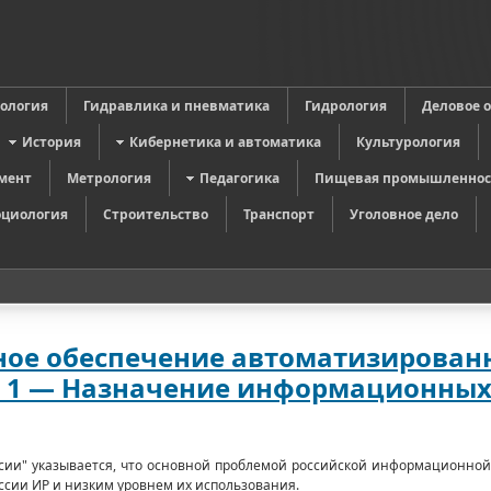
в
ология
Гидравлика и пневматика
Гидрология
Деловое 
История
Кибернетика и автоматика
Культурология
мент
Метрология
Педагогика
Пищевая промышленнос
оциология
Строительство
Транспорт
Уголовное дело
ное обеспечение автоматизирован
ь 1 — Назначение информационных
и" указывается, что основной проблемой российской информационной
сии ИР и низким уровнем их использования.