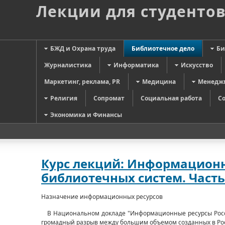
Лекции для студенто
БЖД и Охрана труда
Библиотечное дело
Би
Журналистика
Информатика
Искусство
Маркетинг, реклама, PR
Медицина
Менедж
Религия
Сопромат
Социальная работа
С
Экономика и Финансы
Курс лекций: Информацион
библиотечных систем. Част
Назначение информационных ресурсов
В Национальном докладе "Информационные ресурсы Росси
громадный разрыв между большим объемом созданных в Рос