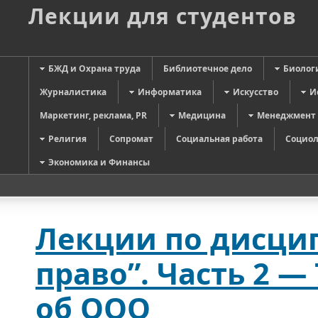
Лекции для студентов
БЖД и Охрана труда
Библиотечное дело
Биолог
Журналистика
Информатика
Искусство
И
Маркетинг, реклама, PR
Медицина
Менеджмент
Религия
Сопромат
Социальная работа
Социол
Экономика и Финансы
Лекции по дисци
право”. Часть 2 —
об ООО