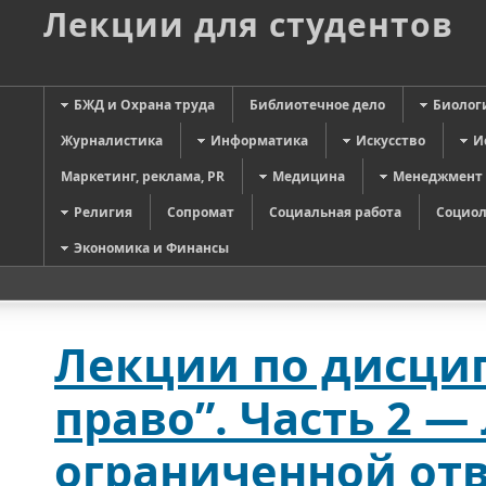
Лекции для студентов
БЖД и Охрана труда
Библиотечное дело
Биолог
Журналистика
Информатика
Искусство
И
Маркетинг, реклама, PR
Медицина
Менеджмент
Религия
Сопромат
Социальная работа
Социол
Экономика и Финансы
Лекции по дисци
право”. Часть 2 —
ограниченной от