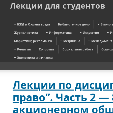
Лекции для студентов
БЖД и Охрана труда
Библиотечное дело
Биолог
Журналистика
Информатика
Искусство
И
Маркетинг, реклама, PR
Медицина
Менеджмент
Религия
Сопромат
Социальная работа
Социол
Экономика и Финансы
Лекции по дисци
право”. Часть 2 —
акционерном общ