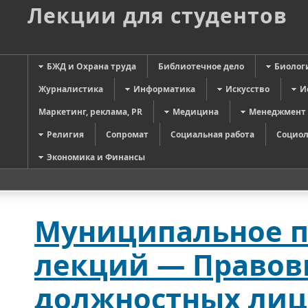
Лекции для студентов
БЖД и Охрана труда
Библиотечное дело
Биолог
Журналистика
Информатика
Искусство
И
Маркетинг, реклама, PR
Медицина
Менеджмент
Религия
Сопромат
Социальная работа
Социол
Экономика и Финансы
Муниципальное п
лекций — Правов
должностных лиц