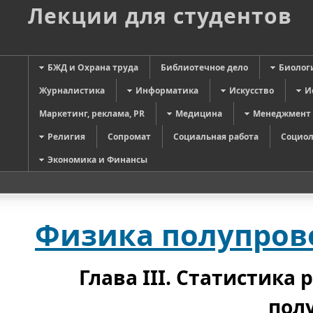
Лекции для студентов
БЖД и Охрана труда
Библиотечное дело
Биолог
Журналистика
Информатика
Искусство
И
Маркетинг, реклама, PR
Медицина
Менеджмент
Религия
Сопромат
Социальная работа
Социол
Экономика и Финансы
Физика полупров
Глава
III
. Статистика 
пол