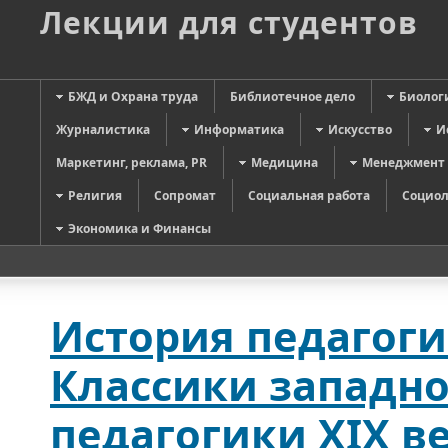
Лекции для студентов
БЖД и Охрана труда
Библиотечное дело
Биолог
Журналистика
Информатика
Искусство
И
Маркетинг, реклама, PR
Медицина
Менеджмент
Религия
Сопромат
Социальная работа
Социол
Экономика и Финансы
История педагог
Классики западн
педагогики XIX ве