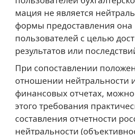
пользователей бухгалтерско
мация не является нейтраль
фор­мы предоставления она
пользовате­лей с целью до
результатов или по­следстви
При сопоставлении положе
отношении нейтральности 
финансо­вых отчетах, можно
этого тре­бования практичес
составле­ния отчетности р
нейтраль­ности (объективнос