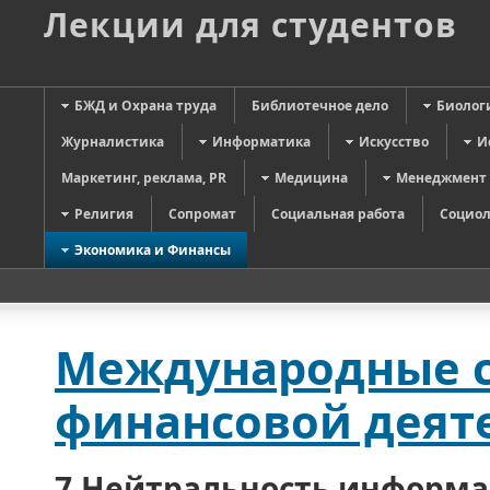
Лекции для студентов
БЖД и Охрана труда
Библиотечное дело
Биолог
Журналистика
Информатика
Искусство
И
Маркетинг, реклама, PR
Медицина
Менеджмент
Религия
Сопромат
Социальная работа
Социол
Экономика и Финансы
Международные с
финансовой деят
7.Нейтральность информа