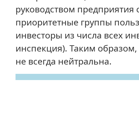
руковод­ством предприятия
приоритетные груп­пы поль
инвесторы из числа всех ин
инспекция). Таким обра­зом
не всегда нейтральна.