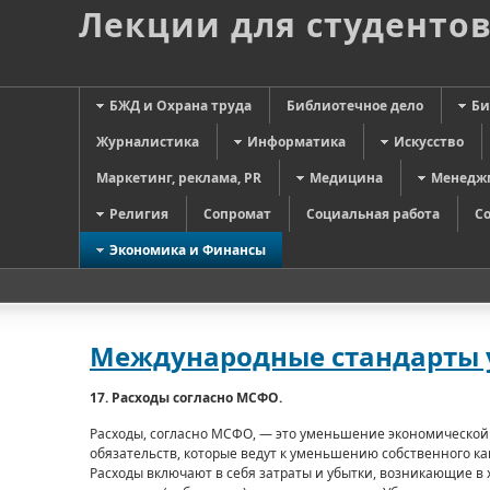
Лекции для студенто
БЖД и Охрана труда
Библиотечное дело
Би
Журналистика
Информатика
Искусство
Маркетинг, реклама, PR
Медицина
Менедж
Религия
Сопромат
Социальная работа
С
Экономика и Финансы
Международные стандарты у
17. Расходы согласно МСФО.
Расходы, согласно МСФО, — это уменьшение экономической 
обязательств, которые ведут к уменьшению собственного ка
Расходы включают в себя зат­раты и убытки, возникающие в 