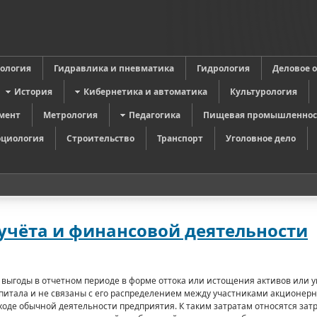
в
ология
Гидравлика и пневматика
Гидрология
Деловое 
История
Кибернетика и автоматика
Культурология
мент
Метрология
Педагогика
Пищевая промышленнос
оциология
Строительство
Транспорт
Уголовное дело
чёта и финансовой деятельности
выгоды в отчетном периоде в форме оттока или истощения активов или 
питала и не связаны с его распределением между участниками акционерн
ходе обычной деятельности пред­приятия. К таким затратам относятся зат