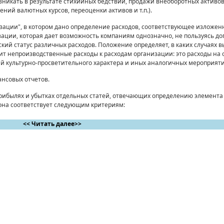
воз­никать в результате стихийных бедствий, продажи внеоборотных активов
ний валютных курсов, переоценки активов и т.п.).
­низации", в котором дано определение расходов, соответствую­щее изложе
зации, которая дает возможность ком­паниям однозначно, не пользуясь 
й статус раз­личных расходов. Положение определяет, в каких случаях в
сит непроизводственные расходы к расходам организа­ции: это расходы на
ий культурно-просветительного характера и иных аналогичных мероприяти
ансовых отчетов.
прибылях и убытках отдельных статей, отвечающих определению элемент
она соответствует следующим кри­териям:
<< Читать далее>>