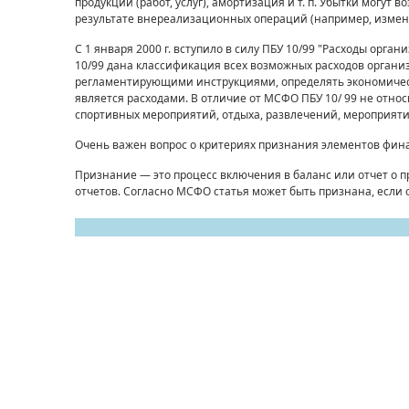
продукции (работ, услуг), амортизация и т. п. Убытки могут 
результате внереализационных операций (на­пример, измене
С 1 января 2000 г. вступило в силу ПБУ 10/99 "Расходы орга
10/99 дана классификация всех возможных расходов органи
регламенти­рующими инструкциями, определять экономически
является расходами. В отличие от МСФО ПБУ 10/ 99 не отно
спортивных мероприятий, от­дыха, развлечений, мероприят
Очень важен вопрос о критериях признания элементов фи­н
Признание — это процесс включения в баланс или отчет о 
отчетов. Согласно МСФО ста­тья может быть признана, если 