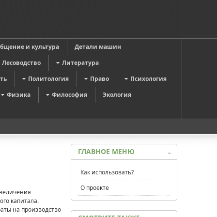
общение и культура
Детали машин
Лесоводство
Литература
ть
Политология
Право
Психология
Физика
Философия
Экология
ГЛАВНОЕ МЕНЮ
Как использовать?
О проекте
увеличения
ого капитала.
раты на производство