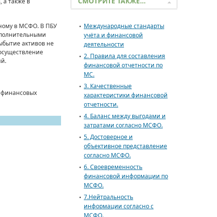
СМОТРИТЕ ТАКЖЕ…
, а также в
нному в МСФО. В ПБУ
Международные стандарты
дополнительными
учёта и финансовой
ыбы­тие активов не
деятельности
 осуществление
2. Правила для составления
й.
финансовой отчетности по
МС.
3. Качественные
а финансовых
характеристики финансовой
отчетности.
4. Баланс между выгодами и
затратами согласно МСФО.
5. Достоверное и
объективное представление
согласно МСФО.
6. Своевременность
финансовой информации по
МСФО.
7.Нейтральность
информации согласно с
МСФО.