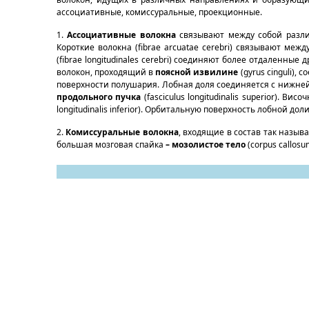
ассоциативные, комиссуральные, проекционные.
1.
Ассоциативные волокна
связывают между собой разли
Короткие волокна (fibrae arcuatae cerebri) связывают м
(fibrae longitudinales cerebri) соединяют более отдаленные 
волокон, проходящий в
поясной извилине
(gyrus cinguli),
поверхности полушария. Лобная доля соединяется с нижне
продольного пучка
(fasciculus longitudinalis superior). 
longitudinalis inferior). Орбитальную поверхность лобной 
2.
Комиссуральные волокна
, входящие в состав так назы
большая мозговая спайка
– мозолистое тело
(corpus callos