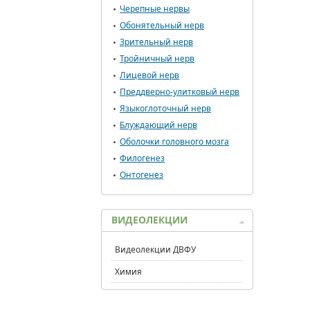
Черепные нервы
Обонятельный нерв
Зрительный нерв
Тройничный нерв
Лицевой нерв
Преддверно-улитковый нерв
Языкоглоточный нерв
Блуждающий нерв
Оболочки головного мозга
Филогенез
Онтогенез
ВИДЕОЛЕКЦИИ
Видеолекции ДВФУ
Химия