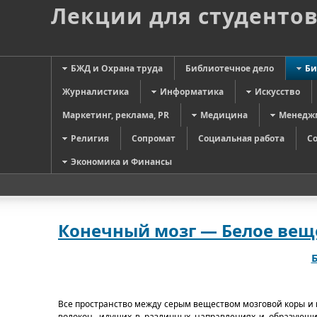
Лекции для студенто
БЖД и Охрана труда
Библиотечное дело
Би
Журналистика
Информатика
Искусство
Маркетинг, реклама, PR
Медицина
Менедж
Религия
Сопромат
Социальная работа
С
Экономика и Финансы
Конечный мозг — Белое вещ
Все пространство между серым веществом мозговой коры и
волокон, идущих в различных направлениях и образующи