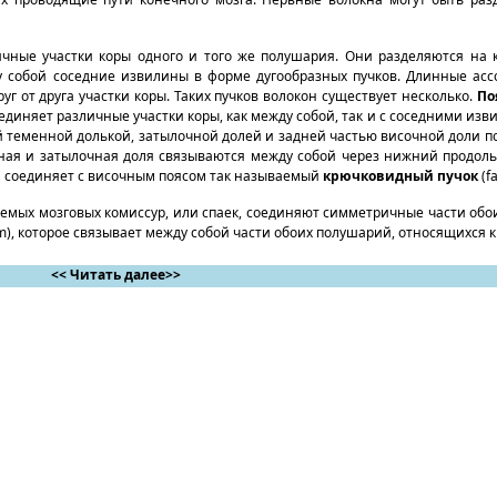
чные участки коры одного и того же полушария. Они разделяются на 
ежду собой соседние извилины в форме дугообразных пучков. Длинные ас
друг от друга участки коры. Таких пучков волокон существует несколько.
По
 соединяет различные участки коры, как между собой, так и с соседними и
й теменной долькой, затылочной долей и задней частью височной доли 
Височная и затылочная доля связываются между собой через нижний продоль
доли соединяет с височным поясом так называемый
крючковидный пучок
(fa
ваемых мозговых комиссур, или спаек, соединяют симметричные части об
um), которое связывает между собой части обоих полушарий, относящихся к
<< Читать далее>>