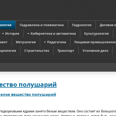
в
ология
Гидравлика и пневматика
Гидрология
Деловое 
История
Кибернетика и автоматика
Культурология
мент
Метрология
Педагогика
Пищевая промышленнос
оциология
Строительство
Транспорт
Уголовное дело
ество полушарий
Белое вещество полушарий
 подкорковыми ядрами занято белым веществом. Оно состоит из большого
х проводящие пути конечного мозга. Нервные волокна могут быть раз