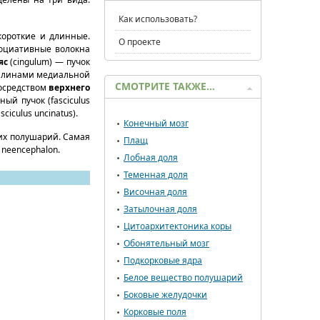
Как использовать?
короткие и длинные.
О проекте
социативные волокна
яс
(cingulum) — пучок
звилинами медиальной
СМОТРИТЕ ТАКЖЕ…
посредством
верхнего
ный пучок (fasciculus
sciculus uncinatus).
Конечный мозг
оих полушарий. Самая
Плащ
 neencephаlon.
Лобная доля
Теменная доля
Височная доля
Затылочная доля
Цитоархитектоника коры
Обонятельный мозг
Подкорковые ядра
Белое вещество полушарий
Боковые желудочки
Корковые поля