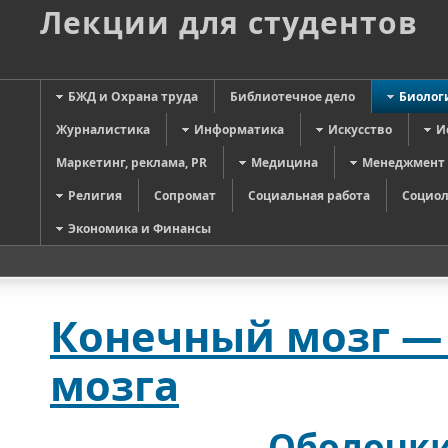
Лекции для студентов
БЖД и Охрана труда
Библиотечное дело
Биолог
Журналистика
Информатика
Искусство
И
Маркетинг, реклама, PR
Медицина
Менеджмент
Религия
Сопромат
Социальная работа
Социол
Экономика и Финансы
Конечный мозг —
мозга
Оболочки