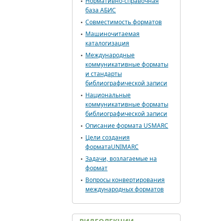
Нормативно-справочная
база АБИС
Совместимость форматов
Машиночитаемая
каталогизация
Международные
коммуникативные форматы
и стандарты
библиографической записи
Национальные
коммуникативные форматы
библиографической записи
Описание формата USMARC
Цели создания
форматаUNIMARC
Задачи, возлагаемые на
формат
Вопросы конвертирования
международных форматов