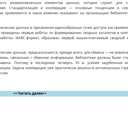
сть взаимосвязанных элементов данных, которая служит для 
рме. Стандартизация и кооперация — основные тенденции в сов
как проявляются и какое влияние оказывают на организацию библиоте
ических данных и присвоение единообразных точек доступа как проявл
ли проведены первые работы по формированию сводных каталогов в коо
работан MARC-формат, образован первый машиночитаемый сводный ка
еские данные, предназначается, прежде всего, для обмена — не вовлеч
блемы, связанные с обменом информации, библиотеки должны были ст
авила. Поэтому в последнюю четверть ХХ в. усилия зарубежных и
ации. Задача кооперации уже практически решена в англоязычных стра
ссии.
<< Читать далее>>