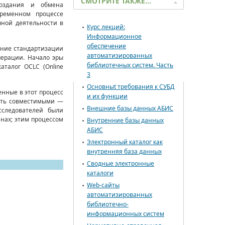
СМОТРИТЕ ТАКЖЕ…
создания и обмена
ременном процессе
чной деятельности в
Курс лекций:
Информационное
обеспечение
ение стандартизации
автоматизированных
перации. Начало эры
библиотечных систем. Часть
талог OCLC (Online
3
Основныt требования к СУБД
енные в этот процесс
и их функции
ать совместимыми —
Внешние базы данных АБИС
сследователей были
нах; этим процессом
Внутренние базы данных
АБИС
Электронный каталог как
внутренняя база данных
Сводные электронные
каталоги
Web-сайты
автоматизированных
библиотечно-
информационных систем