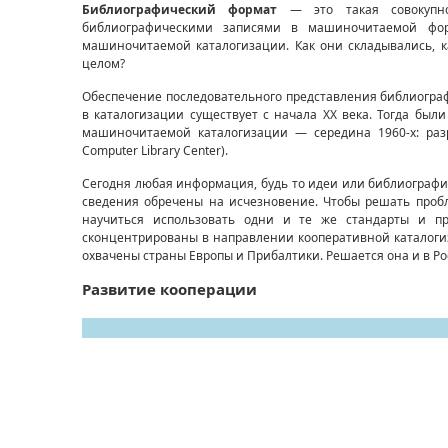
Библиографический формат
— это такая совокупно
библиографическими записями в машиночитаемой фо
машиночитаемой каталогизации. Как они складывались, 
целом?
Обеспечение последовательного представления библиограф
в каталогизации существует с начала XX века. Тогда бы
машиночитаемой каталогизации — середина 1960-х: раз
Computer Library Center).
Сегодня любая информация, будь то идеи или библиографич
сведения обречены на исчезновение. Чтобы решать про
научиться использовать одни и те же стандарты и пр
сконцентрированы в направлении кооперативной каталогиз
охвачены страны Европы и Прибалтики. Решается она и в Ро
Развитие кооперации