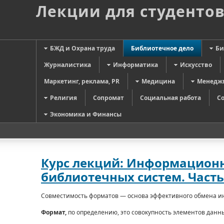
Лекции для студенто
БЖД и Охрана труда
Библиотечное дело
Би
Журналистика
Информатика
Искусство
Маркетинг, реклама, PR
Медицина
Менедж
Религия
Сопромат
Социальная работа
С
Экономика и Финансы
Курс лекций: Информацион
библиотечных систем. Част
Совместимость форматов — основа эффективного обмена 
Формат,
по определению, это совокупность элементов данны