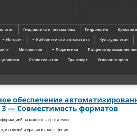
в
ология
Гидравлика и пневматика
Гидрология
Деловое 
История
Кибернетика и автоматика
Культурология
мент
Метрология
Педагогика
Пищевая промышленнос
оциология
Строительство
Транспорт
Уголовное дело
ное обеспечение автоматизирован
ь 3 — Совместимость форматов
информацией на машинных носителях
х, их связей и правил их заполнения.