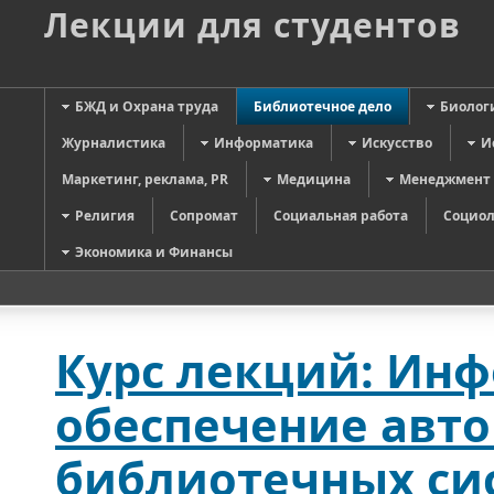
Лекции для студентов
БЖД и Охрана труда
Библиотечное дело
Биолог
Журналистика
Информатика
Искусство
И
Маркетинг, реклама, PR
Медицина
Менеджмент
Религия
Сопромат
Социальная работа
Социол
Экономика и Финансы
Курс лекций: Ин
обеспечение авт
библиотечных сис